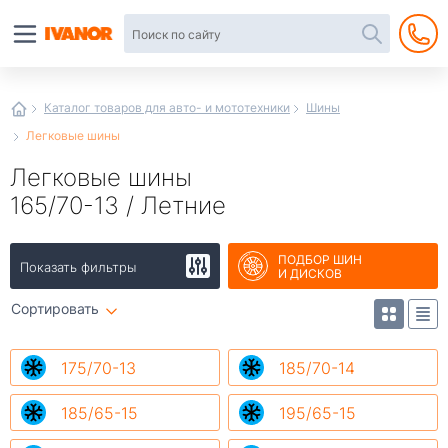
Автотовары
в
интернет-
магазине
Иванор
Каталог товаров для авто- и мототехники
Шины
Легковые шины
Легковые шины
165/70-13 / Летние
ПОДБОР ШИН
Показать фильтры
И ДИСКОВ
Сортировать
175/70-13
185/70-14
185/65-15
195/65-15