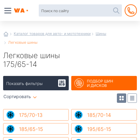
Автотовары
в
интернет-
магазине
Иванор
Каталог товаров для авто- и мототехники
Шины
Легковые шины
Легковые шины
175/65-14
ПОДБОР ШИН
Показать фильтры
И ДИСКОВ
Сортировать
175/70-13
185/70-14
185/65-15
195/65-15