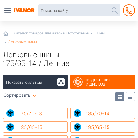
Автотовары
в
интернет-
магазине
Иванор
Каталог товаров для авто- и мототехники
Шины
Легковые шины
Легковые шины
175/65-14 / Летние
ПОДБОР ШИН
Показать фильтры
И ДИСКОВ
Сортировать
175/70-13
185/70-14
185/65-15
195/65-15