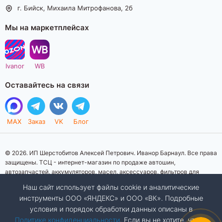
г. Бийск, Михаила Митрофанова, 2б
Мы на маркетплейсах
Ivanor
WB
Оставайтесь на связи
MAX
Заказ
VK
Блог
© 2026. ИП Шерстобитов Алексей Петрович. Иванор Барнаул. Все права
защищены. ТСЦ - интернет-магазин по продаже автошин,
автозапчастей, аккумуляторов, масел, аксессуаров, фильтров для
автомобилей. Данный интернет-сайт носит исключительно
Наш сайт использует файлы cookie и аналитические
информационный характер. Представленная информация о товарах, их
инструменты ООО «ЯНДЕКС» и ООО «ВК». Подробные
стоимости, характеристик, фото, наличия на складе ни при каких
условия и порядок обработки данных описаны в
условиях не является публичной офертой, определяемой положениями
Статьи 437 (2) Гражданского кодекса Российской Федерации.
Политике конфиденциальности
. Если вы не хотите, чтобы