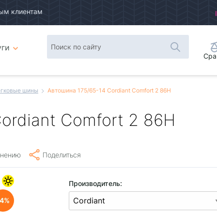
ым клиентам
уги
Сра
гковые шины
Автошина 175/65-14 Cordiant Comfort 2 86H
ordiant Comfort 2 86H
внению
Поделиться
Производитель:
4