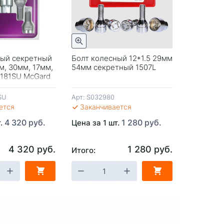
Быстрый просмотр
Быстрый просмотр
ный секретный
Болт колесный 12*1.5 29мм
Гайка кол
м, 30мм, 17мм,
54мм секретный 1507L
48мм 22м
7181SU McGard
шайба
SU
Арт:
S032980
Арт:
ется
Заканчивается
Заканч
4 320 руб.
1 280 руб.
т.
Цена за 1 шт.
Цена за 1
4 320 руб.
1 280 руб.
Итого:
Итого:
ЗИНУ
-
+
В КОРЗИНУ
-
+
В 