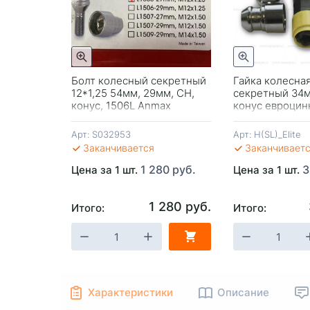
трый просмотр
Быстрый просмотр
*1.5
Болт колесный секретный
Гайка колесная
19/21
12*1,25 54мм, 29мм, CH,
секретный 34м
кель-
конус, 1506L Anmax
конус евроцин
о
вращ.кольцо 
Арт:
S032953
Арт:
H(SL)_Elite
Заканчивается
Заканчивает
90 руб.
1 280 руб.
3
Цена за 1 шт.
Цена за 1 шт.
690 руб.
1 280 руб.
Итого:
Итого:
-
+
В КОРЗИНУ
-
+
В КОРЗИ
Характеристики
Описание