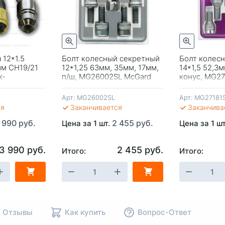
Быстрый просмотр
Быстрый просмотр
 12*1.5
Болт колесный секретный
Болт колес
м CH19/21
12*1,25 63мм, 35мм, 17мм,
14*1,5 52,3м
к-
п/ш, MG26002SL McGard
конус, MG2
Премиум
Арт:
MG26002SL
Арт:
MG27181
ся
Заканчивается
Заканчива
 990 руб.
2 455 руб.
Цена за 1 шт.
Цена за 1 ш
3 990 руб.
2 455 руб.
Итого:
Итого:
НУ
-
+
В КОРЗИНУ
-
+
В КОР
Отзывы
Как купить
Вопрос-Ответ