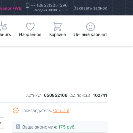
+7 (3852)205-596
Заказать звонок
Ivanor
WB
Сегодня 08:00-20:00
внить
Избранное
Корзина
Личный кабинет
650852166
102741
Артикул:
Код поиска:
Производитель:
Cordiant
Ваша экономия:
175 руб.