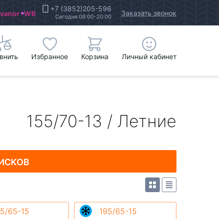
+7 (3852)205-596
Заказать звонок
Ivanor
WB
Сегодня 08:00-20:00
внить
Избранное
Корзина
Личный кабинет
155/70-13 / Летние
ИСКОВ
5/65-15
195/65-15