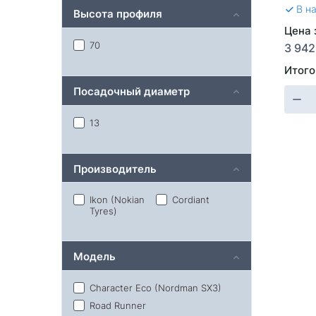
В н
Высота профиля
Цена 
70
3 942
Итого
Посадочный диаметр
13
Производитель
Ikon (Nokian
Cordiant
Tyres)
Модель
Character Eco (Nordman SX3)
Road Runner