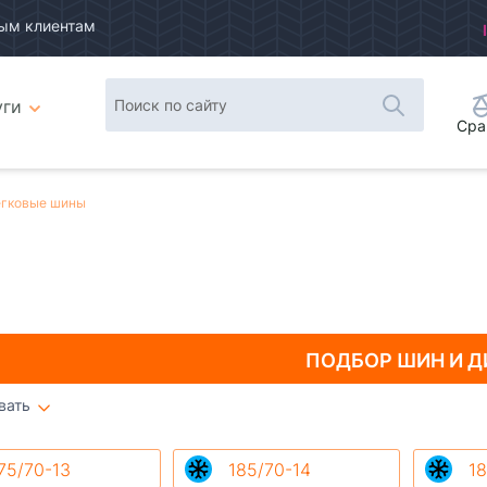
ым клиентам
уги
Сра
гковые шины
ПОДБОР ШИН
И Д
вать
Плитка
Список
75/70-13
185/70-14
18