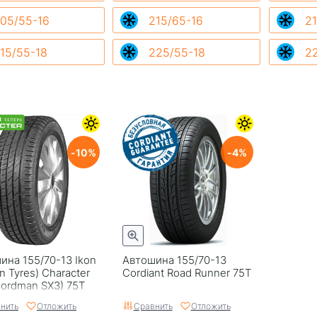
05/55-16
215/65-16
21
15/55-18
225/55-18
2
10
4
ина 155/70-13 Ikon
Автошина 155/70-13
n Tyres) Character
Cordiant Road Runner 75T
Nordman SX3) 75T
нить
Отложить
Сравнить
Отложить