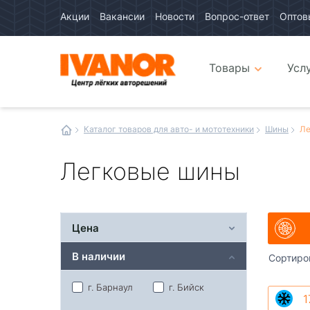
Акции
Вакансии
Новости
Вопрос-ответ
Оптов
Авто
каталог
Авто
интернет
Товары
Усл
магазин
Иванор
Каталог товаров для авто- и мототехники
Шины
Ле
Легковые шины
Цена
В наличии
Сортиро
г. Барнаул
г. Бийск
1