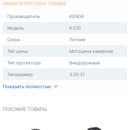
ХАРАКТЕРИСТИКИ ТОВАРА
Производитель
KENDA
Модель
К-270
Сезон
Летние
Тип шины
Мотошина камерная
Тип протектора
Внедорожный
Типоразмер
3.25-21
Посадочный диаметр
21
Показать полностью
Ширина профиля
85
ПОХОЖИЕ ТОВАРЫ
Ширина профиля, мм
3,25
Высота профиля в %
100