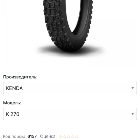
Производитель:
Модель:
Оценка:
☆
★
☆
★
☆
★
☆
★
☆
★
Код поиска:
6157