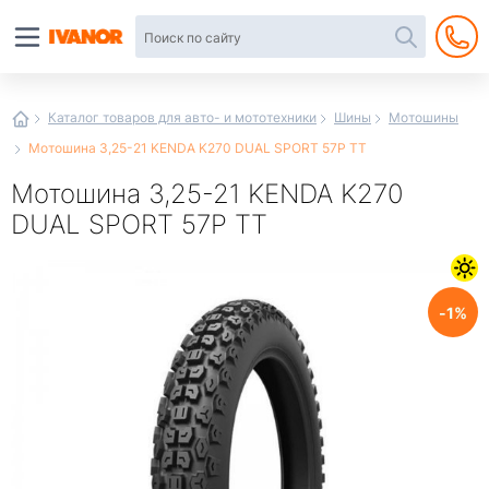
Автотовары
в
интернет-
магазине
Иванор
Каталог товаров для авто- и мототехники
Шины
Мотошины
Мотошина 3,25-21 KENDA K270 DUAL SPORT 57P TT
Мотошина 3,25-21 KENDA K270
DUAL SPORT 57P TT
1