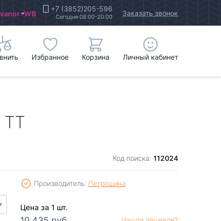
+7 (3852)205-596
Заказать звонок
Ivanor
WB
Сегодня 08:00-20:00
внить
Избранное
Корзина
Личный кабинет
 TT
112024
Код поиска:
Производитель:
Петрошина
Цена за 1 шт.
10 435 руб.
Нашли дешевле?