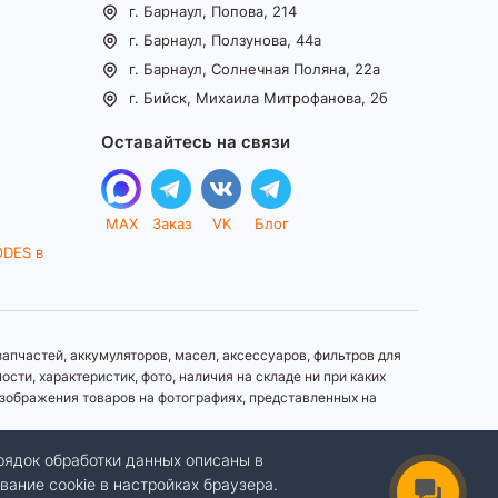
г. Барнаул, Попова, 214
г. Барнаул, Ползунова, 44а
г. Барнаул, Солнечная Поляна, 22а
г. Бийск, Михаила Митрофанова, 2б
Оставайтесь на связи
MAX
Заказ
VK
Блог
ODES в
апчастей, аккумуляторов, масел, аксессуаров, фильтров для
ти, характеристик, фото, наличия на складе ни при каких
зображения товаров на фотографиях, представленных на
рядок обработки данных описаны в
вание cookie в настройках браузера.