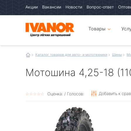
Акции
Вакансии
Новости
Вопрос-ответ
Оптов
Авто
каталог
Авто
интернет
Товары
Усл
магазин
Иванор
Каталог товаров для авто- и мототехники
Шины
М
Мотошина 4,25-18 (11
Добавить к сра
☆
★
☆
★
☆
★
☆
★
☆
★
Оценка:
/ Голосов: