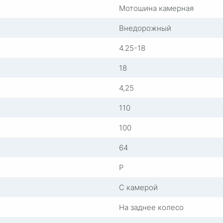
Мотошина камерная
Внедорожный
4.25-18
18
4,25
110
100
64
P
С камерой
На заднее колесо