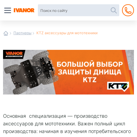
Автотовары
в
интернет-
магазине
Иванор
Партнеры
KTZ аксессуары для мототехники
Основная специализация — производство
аксессуаров для мототехники. Важен полный цикл
производства: начиная в изучения потребительского