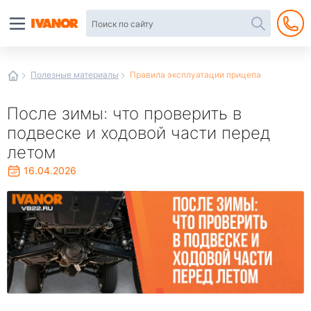
Автотовары
в
интернет-
магазине
Иванор
Полезные материалы
Правила эксплуатации прицепа
После зимы: что проверить в
подвеске и ходовой части перед
летом
16.04.2026