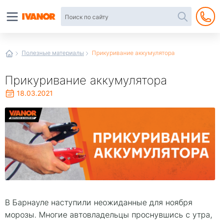
Автотовары
в
интернет-
магазине
Иванор
Полезные материалы
Прикуривание аккумулятора
Прикуривание аккумулятора
18.03.2021
В Барнауле наступили неожиданные для ноября
морозы. Многие автовладельцы проснувшись с утра,