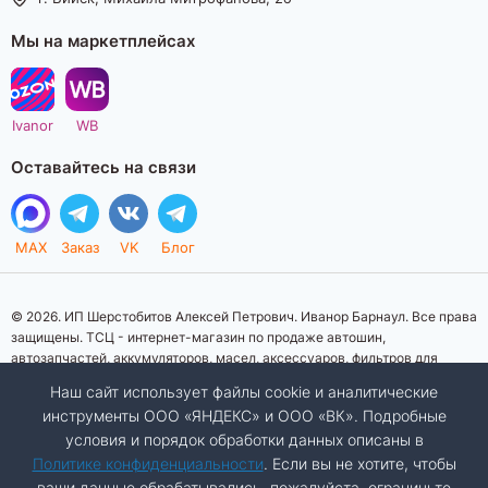
Мы на маркетплейсах
Ivanor
WB
Оставайтесь на связи
MAX
Заказ
VK
Блог
© 2026. ИП Шерстобитов Алексей Петрович. Иванор Барнаул. Все права
защищены. ТСЦ - интернет-магазин по продаже автошин,
автозапчастей, аккумуляторов, масел, аксессуаров, фильтров для
автомобилей. Данный интернет-сайт носит исключительно
Наш сайт использует файлы cookie и аналитические
информационный характер. Представленная информация о товарах, их
инструменты ООО «ЯНДЕКС» и ООО «ВК». Подробные
стоимости, характеристик, фото, наличия на складе ни при каких
условия и порядок обработки данных описаны в
условиях не является публичной офертой, определяемой положениями
Статьи 437 (2) Гражданского кодекса Российской Федерации.
Политике конфиденциальности
. Если вы не хотите, чтобы
Изображения товаров на фотографиях, представленных на сайте, могут
ваши данные обрабатывались, пожалуйста, ограничьте