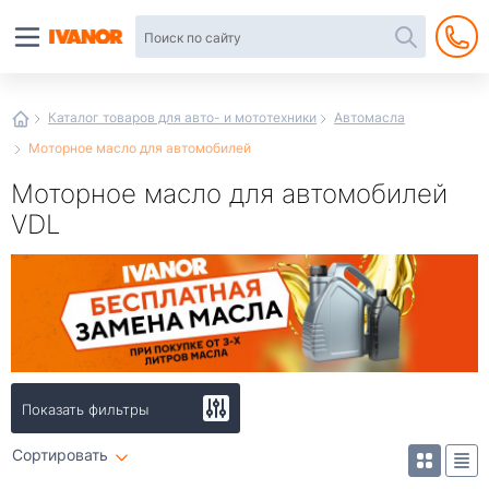
Автотовары
в
интернет-
магазине
Иванор
Каталог товаров для авто- и мототехники
Автомасла
Моторное масло для автомобилей
Моторное масло для автомобилей
VDL
Показать фильтры
Сортировать