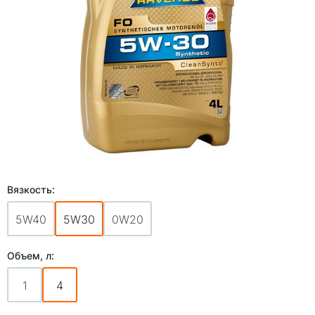
Вязкость:
5W40
5W30
0W20
Объем, л:
1
4