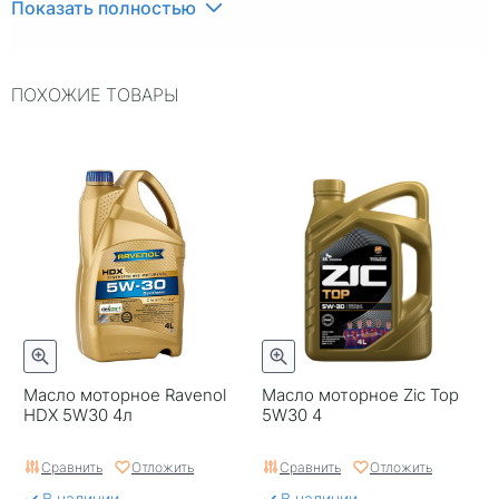
Показать полностью
Тип масла
Синтетика
Вязкость
5W30
ПОХОЖИЕ ТОВАРЫ
Объем, л
4
ILSAC
~
Упаковка
Пластиковая канистра
Двигатель
~
ACEA
A5/B5
Страна бренда
Германия
Серия
~
Масло моторное Ravenol
Масло моторное Zic Top
HDX 5W30 4л
5W30 4
Классификация по API
SL
Сравнить
Отложить
Сравнить
Отложить
Срок годности в днях
1825
В наличии
В наличии