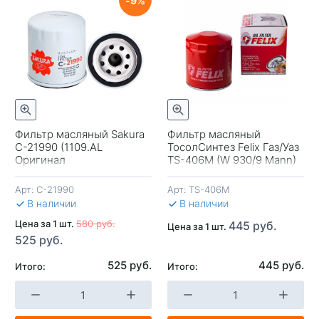
9
Фильтр масляный Sakura
Фильтр масляный
C-21990 (1109.AL
ТосолСинтез Felix Газ/Уаз
+
-
+
-
Оригинал
TS-406М (W 930/9 Mann)
Peugeot/Citroen)
Россия
Арт:
C-21990
Арт:
TS-406М
В КОРЗИНУ
В КОРЗИНУ
В 
В наличии
В наличии
Цена за 1 шт.
580 руб.
445 руб.
Цена за 1 шт.
525 руб.
525 руб.
445 руб.
Итого:
Итого: