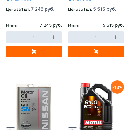
Тип двигателя
Бензиновый двигатель
7 245 руб.
5 515 руб.
Цена за 1 шт.
Цена за 1 шт.
Применяемость
Автомобили с
бензиновым двигателем
7 245 руб.
5 515 руб.
Итого:
Итого:
Страна изготовителя
Германия
13