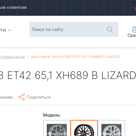
ым клиентам
уги
Сра
егковые диски
Диск литой 18*8 5*108 ET42 65,1 XH689 B LIZARDO
8 ET42 65,1 XH689 B LIZAR
внению
Поделиться
Модель: