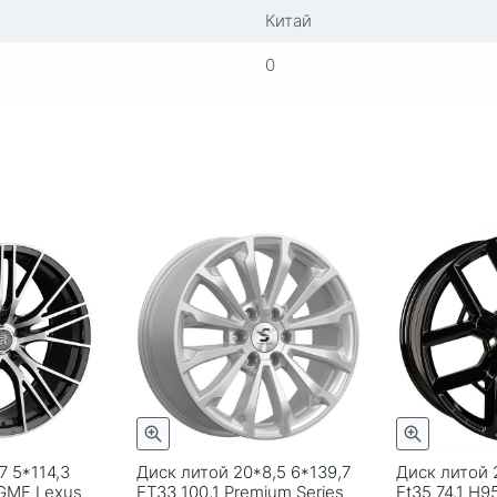
Китай
0
7 5*114,3
Диск литой 20*8,5 6*139,7
Диск литой 
 GMF Lexus
ET33 100,1 Premium Series
Et35 74,1 H9