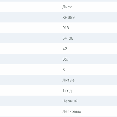
Диск
XH689
R18
5*108
42
65,1
8
Литые
1 год
Черный
Легковые