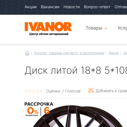
Акции
Вакансии
Новости
Вопрос-ответ
Оптов
Авто
каталог
Авто
интернет
Товары
Усл
магазин
Иванор
Каталог товаров для авто- и мототехники
Диски
Л
Диск литой 18*8 5*10
Добавить к сра
☆
★
☆
★
☆
★
☆
★
☆
★
Оценка:
/ Голосов: