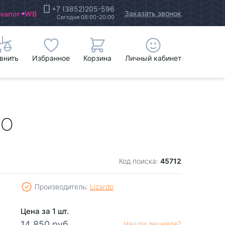
+7 (3852)205-596
Заказать звонок
Ivanor
WB
Сегодня 08:00-20:00
внить
Избранное
Корзина
Личный кабинет
DO
45712
Код поиска:
Производитель:
Lizardo
Цена за 1 шт.
14 850 руб.
Нашли дешевле?