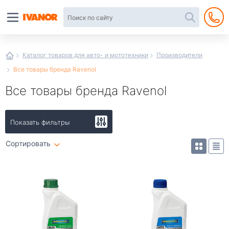
Автотовары
в
интернет-
магазине
Иванор
Каталог товаров для авто- и мототехники
Производители
Все товары бренда Ravenol
Все товары бренда Ravenol
Показать фильтры
Сортировать