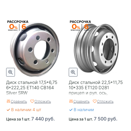
Диск стальной 17,5*6,75
Диск стальной 22,5*11,75
6*222,25 ET140 CB164
10*335 EТ120 D281
Silver SRW
прицеп и рул. ось,
дисковые тормоза
Сравнить
Отложить
Сравнить
Отложить
усиленный Wheel Power
В наличии 4 шт
В наличии
7 440 руб.
7 500 руб.
Цена за 1 шт.
Цена за 1 шт.