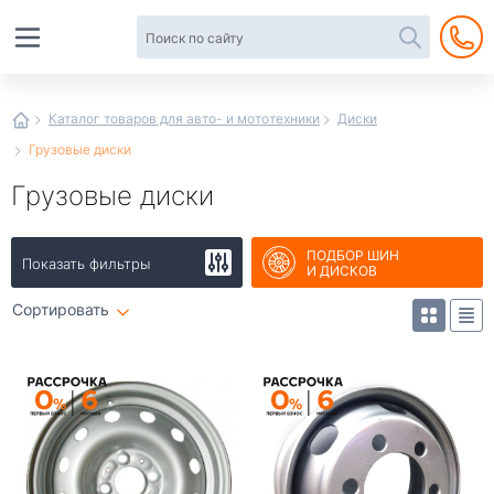
Автотовары
в
интернет-
магазине
Иванор
Каталог товаров для авто- и мототехники
Диски
Грузовые диски
Грузовые диски
ПОДБОР ШИН
Показать фильтры
И ДИСКОВ
Сортировать