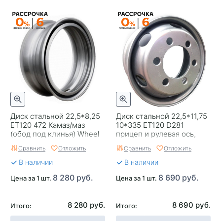
Диск стальной 22,5*8,25
Диск стальной 22,5*11,75
ET120 472 Камаз/маз
10*335 EТ120 D281
(обод под клинья) Wheel
прицеп и рулевая ось,
Power
дисковые тормоза Wheel
Сравнить
Отложить
Сравнить
Отложить
Power
В наличии
В наличии
8 280 руб.
8 690 руб.
Цена за 1 шт.
Цена за 1 шт.
8 280 руб.
8 690 руб.
Итого:
Итого: