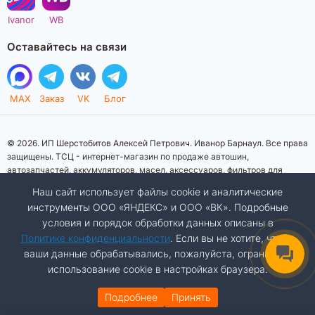
Ivanor
WB
Оставайтесь на связи
MAX
Заказ
VK
Блог
© 2026. ИП Шерстобитов Алексей Петрович. Иванор Барнаул. Все права
защищены. ТСЦ - интернет-магазин по продаже автошин,
автозапчастей, аккумуляторов, масел, аксессуаров, фильтров для
автомобилей. Данный интернет-сайт носит исключительно
Наш сайт использует файлы cookie и аналитические
информационный характер. Представленная информация о товарах, их
инструменты ООО «ЯНДЕКС» и ООО «ВК». Подробные
стоимости, характеристик, фото, наличия на складе ни при каких
условия и порядок обработки данных описаны в
условиях не является публичной офертой, определяемой положениями
Статьи 437 (2) Гражданского кодекса Российской Федерации.
Политике конфиденциальности
. Если вы не хотите, чтобы
Изображения товаров на фотографиях, представленных на сайте, могут
ваши данные обрабатывались, пожалуйста, ограничьте
отличаться от оригиналов. Копирование материалов сайта запрещено.
использование cookie в настройках браузера.
Подробнее
Принять
ДОБАВИТЬ В КОРЗИНУ
Разработка сайта:
Авалон