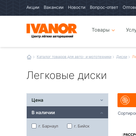
Акции
Вакансии
Новости
Вопрос-ответ
Оптов
Авто
каталог
Авто
интернет
Товары
Усл
магазин
Иванор
Каталог товаров для авто- и мототехники
Диски
Л
Легковые диски
Цена
В наличии
Сортиро
г. Барнаул
г. Бийск