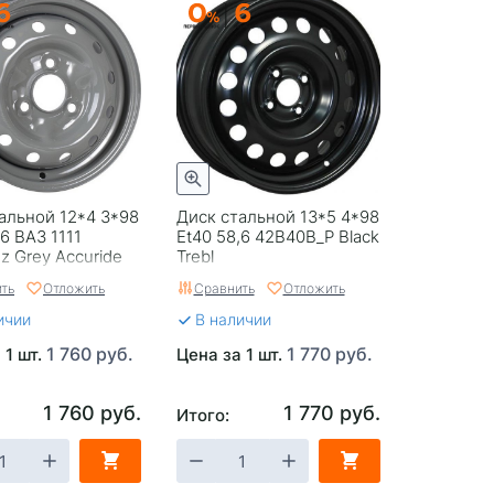
альной 12*4 3*98
Диск стальной 13*5 4*98
,6 ВАЗ 1111
Et40 58,6 42B40B_P Black
nz Grey Accuride
Trebl
ть
Отложить
Сравнить
Отложить
ичии
В наличии
1 760 руб.
1 770 руб.
 1 шт.
Цена за 1 шт.
1 760 руб.
1 770 руб.
Итого: