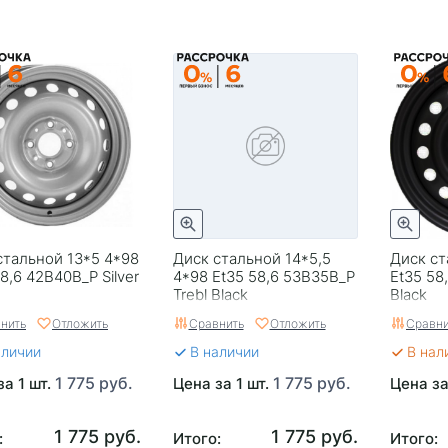
стальной 13*5 4*98
Диск стальной 14*5,5
Диск ст
8,6 42B40B_P Silver
4*98 Et35 58,6 53B35B_P
Et35 58
Trebl Black
Black
нить
Отложить
Сравнить
Отложить
Сравни
аличии
В наличии
В нал
1 775 руб.
1 775 руб.
за 1 шт.
Цена за 1 шт.
Цена за
1 775 руб.
1 775 руб.
:
Итого:
Итого: