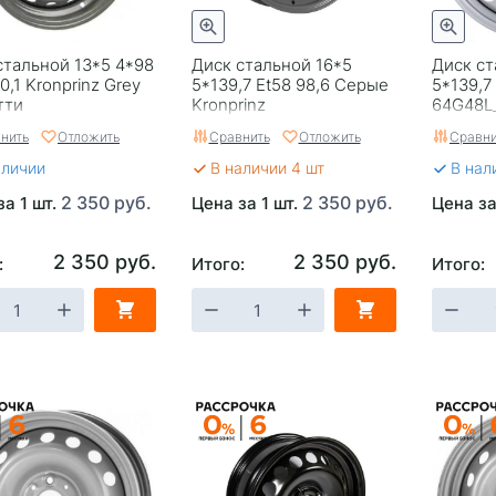
стальной 13*5 4*98
Диск стальной 16*5
Диск ст
0,1 Kronprinz Grey
5*139,7 Et58 98,6 Серые
5*139,7
тти
Kronprinz
64G48L_P
нить
Отложить
Сравнить
Отложить
Сравни
аличии
В наличии 4 шт
В нал
2 350 руб.
2 350 руб.
за 1 шт.
Цена за 1 шт.
Цена за
2 350 руб.
2 350 руб.
:
Итого:
Итого: