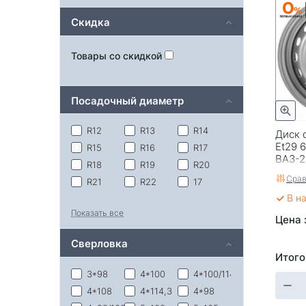
Скидка
Товары со скидкой
Посадочный диаметр
R12
R13
R14
Диск 
Et29 6
R15
R16
R17
ВАЗ-2
R18
R19
R20
Срав
R21
R22
17
В н
18
Показать все
Цена 
Сверловка
Итого
3*98
4*100
4*100/114,3
4*108
4*114,3
4*98