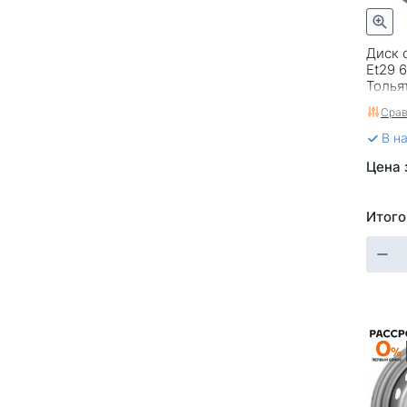
HND307
HND315
HND352
HV1
Диск 
HV10
HV101
Et29 6
HV122
HV17
Толья
HV19
HV20
Срав
HV60
HV65
В н
HV72
HV8
Цена 
HV95
HV96
HV97
IFG 304
IFG34
INF55
Итого
JT1
K-101
K-104
K-107
Посейдон
K-111
K-27
K-57
K107
K110
K131
K173
KC1026
KC1053
KC699