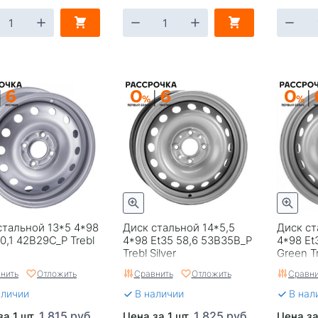
стальной 13*5 4*98
Диск стальной 14*5,5
Диск ст
0,1 42B29C_P Trebl
4*98 Et35 58,6 53B35B_P
4*98 Et
Trebl Silver
Green T
нить
Отложить
Сравнить
Отложить
Сравни
аличии
В наличии
В нал
1 815 руб.
1 825 руб.
за 1 шт.
Цена за 1 шт.
Цена за