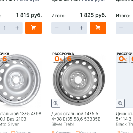
1 815 руб.
1 825 руб.
:
Итого:
Итого:
стальной 13*5 4*98
Диск стальной 14*5,5
Диск ст
0,1 Ваз-2103
4*98 Et35 58,6 53B35B
5*114,3
to Silver
Silver Trebl
Black Tr
нить
Отложить
Сравнить
Отложить
Сравни