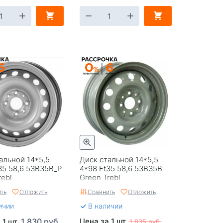
альной 14*5,5
Диск стальной 14*5,5
35 58,6 53B35B_P
4*98 Et35 58,6 53B35B
rebl
Green Trebl
ть
Отложить
Сравнить
Отложить
ичии
В наличии
1 830 руб.
Цена за 1 шт.
 1 шт.
1 835 руб.