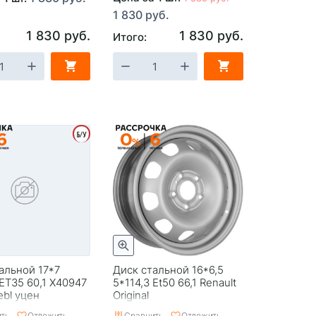
1 830 руб.
1 830 руб.
1 830 руб.
Итого:
альной 17*7
Диск стальной 16*6,5
 ЕТ35 60,1 X40947
5*114,3 Et50 66,1 Renault
ebl уцен
Original
ть
Отложить
Сравнить
Отложить