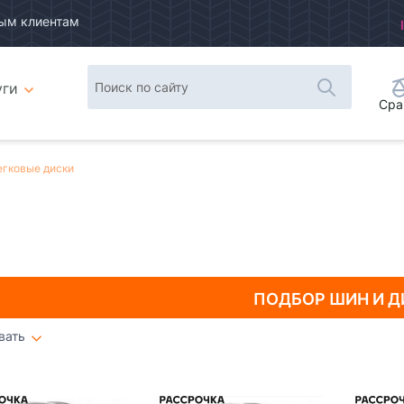
ым клиентам
уги
Сра
егковые диски
ПОДБОР ШИН
И Д
вать
Плитка
Список