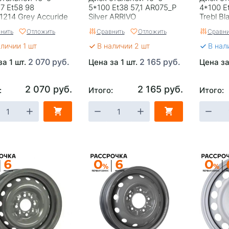
7 Et58 98
5*100 Et38 57,1 AR075_P
4*100 E
1214 Grey Accuride
Silver ARRIVO
Trebl Bl
нить
Отложить
Сравнить
Отложить
Сравни
аличии 1 шт
В наличии 2 шт
В нал
2 070 руб.
2 165 руб.
за 1 шт.
Цена за 1 шт.
Цена за
2 070 руб.
2 165 руб.
:
Итого:
Итого: