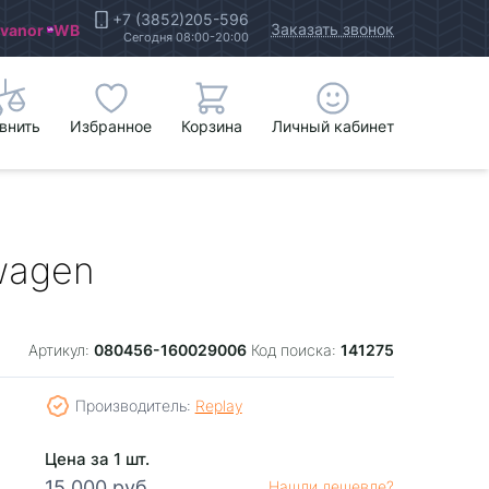
+7 (3852)205-596
Заказать звонок
Ivanor
WB
Сегодня 08:00-20:00
внить
Избранное
Корзина
Личный кабинет
swagen
080456-160029006
141275
Артикул:
Код поиска:
Производитель:
Replay
Цена за 1 шт.
15 000 руб.
Нашли дешевле?