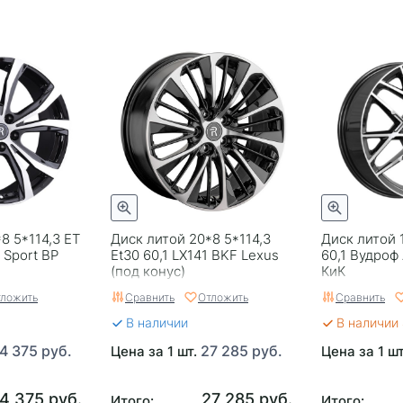
8 5*114,3 ET
Диск литой 20*8 5*114,3
Диск литой 
 Sport BP
Et30 60,1 LX141 BKF Lexus
60,1 Вудроф
(под конус)
КиК
ложить
Сравнить
Отложить
Сравнить
В наличии
В наличии 
4 375 руб.
27 285 руб.
Цена за 1 шт.
Цена за 1 ш
4 375 руб.
27 285 руб.
Итого:
Итого: