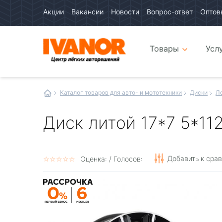
Акции
Вакансии
Новости
Вопрос-ответ
Оптов
Авто
каталог
Авто
интернет
Товары
Усл
магазин
Иванор
Каталог товаров для авто- и мототехники
Диски
Л
Диск литой 17*7 5*11
Добавить к сра
☆
★
☆
★
☆
★
☆
★
☆
★
Оценка:
/ Голосов: