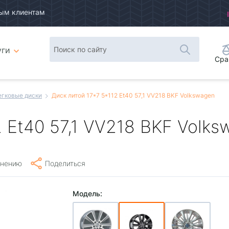
ым клиентам
уги
Сра
егковые диски
Диск литой 17*7 5*112 Et40 57,1 VV218 BKF Volkswagen
2 Et40 57,1 VV218 BKF Volk
внению
Поделиться
Модель: