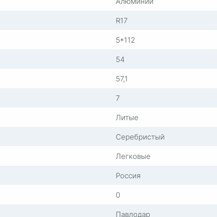
Алюминий
R17
5*112
54
57,1
7
Литые
Серебристый
Легковые
Россия
0
Павлодар