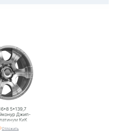
16*8 5*139,7
Байконур Джип-
латинум КиК
Отложить