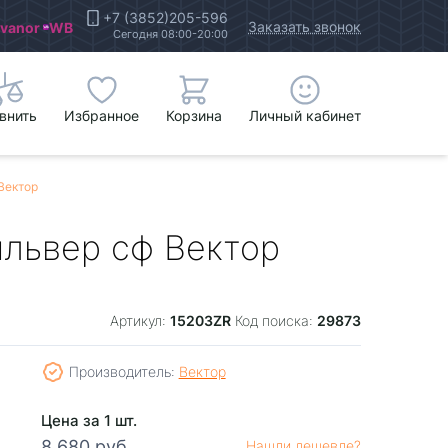
+7 (3852)205-596
Заказать звонок
Ivanor
WB
Сегодня 08:00-20:00
внить
Избранное
Корзина
Личный кабинет
 Вектор
Сильвер сф Вектор
15203ZR
29873
Артикул:
Код поиска:
Производитель:
Вектор
Цена за 1 шт.
8 680 руб.
Нашли дешевле?