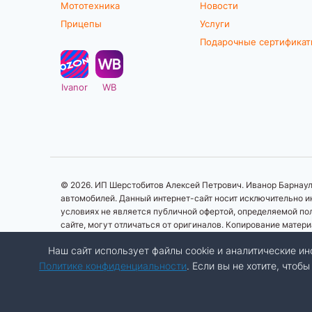
Мототехника
Новости
Прицепы
Услуги
Подарочные сертифика
Ivanor
WB
© 2026. ИП Шерстобитов Алексей Петрович. Иванор Барнаул.
автомобилей. Данный интернет-сайт носит исключительно ин
условиях не является публичной офертой, определяемой по
сайте, могут отличаться от оригиналов. Копирование матер
Наш сайт использует файлы cookie и аналитические 
Политике конфиденциальности
. Если вы не хотите, что
Разработка сайта:
Авалон