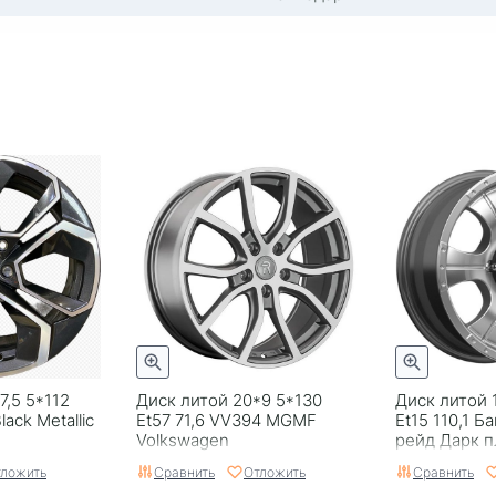
7,5 5*112
Диск литой 20*9 5*130
Диск литой 
Black Metallic
Et57 71,6 VV394 MGMF
Et15 110,1 
Volkswagen
рейд Дарк п
ложить
Сравнить
Отложить
Сравнить