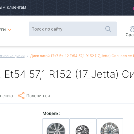
ым клиентам
уги
Сра
егковые диски
Диск литой 17*7 5*112 Et54 57,1 R152 (17_Jetta) Сильвер сф
 Et54 57,1 R152 (17_Jetta) 
внению
Поделиться
Модель: