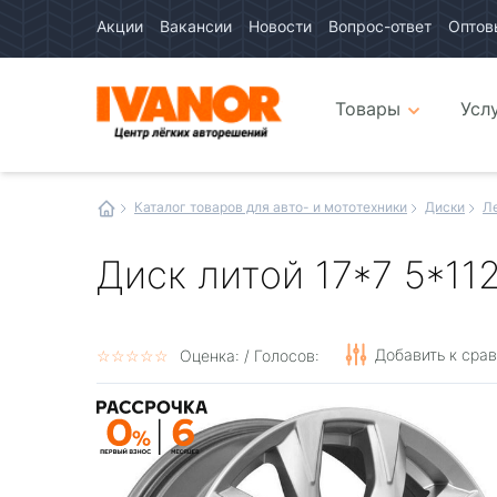
Акции
Вакансии
Новости
Вопрос-ответ
Оптов
Авто
каталог
Авто
интернет
Товары
Усл
магазин
Иванор
Каталог товаров для авто- и мототехники
Диски
Л
Диск литой 17*7 5*112
Добавить к сра
☆
★
☆
★
☆
★
☆
★
☆
★
Оценка:
/ Голосов: