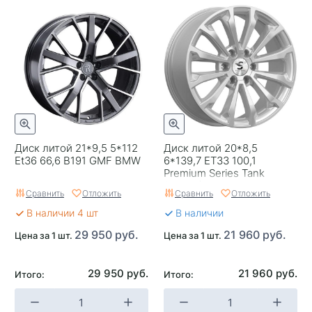
Гарантия
1 год
Цвет
Серый
Категория
Легковые
Страна изготовителя
Китай
Replica
0
Диск литой 21*9,5 5*112
Диск литой 20*8,5
Завод изготовитель
vianor
Et36 66,6 B191 GMF BMW
6*139,7 ET33 100,1
Premium Series Tank
(KP006) Elite Silver КиК
Сравнить
Отложить
Сравнить
Отложить
В наличии 4 шт
В наличии
29 950 руб.
21 960 руб.
Цена за 1 шт.
Цена за 1 шт.
29 950 руб.
21 960 руб.
Итого:
Итого: