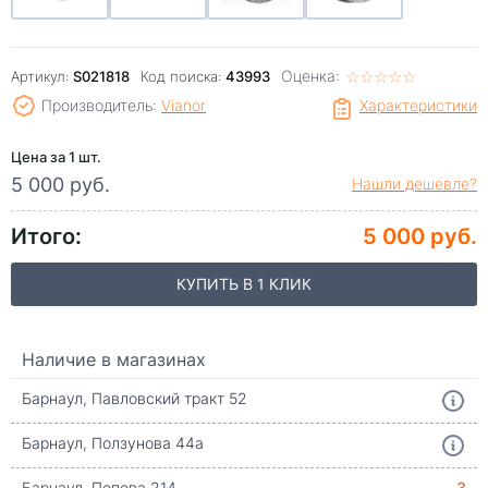
Оценка:
☆
★
☆
★
☆
★
☆
★
☆
★
Артикул:
S021818
Код поиска:
43993
Производитель:
Vianor
Характеристики
Цена за 1 шт.
5 000 руб.
Нашли дешевле?
Итого:
5 000 руб.
КУПИТЬ В 1 КЛИК
Наличие в магазинах
Барнаул, Павловский тракт 52
Барнаул, Ползунова 44а
Барнаул, Попова 214
3