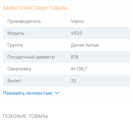
ХАРАКТЕРИСТИКИ ТОВАРА
Производитель
Vianor
Модель
VR33
Группа
Диски литые
Посадочный диаметр
R18
Сверловка
6*139,7
Вылет
25
ЦО
106,1
Показать полностью
Ширина (диски)
7,5
ПОХОЖИЕ ТОВАРЫ
Применяемость
Универсальные
Тип диска
Литые