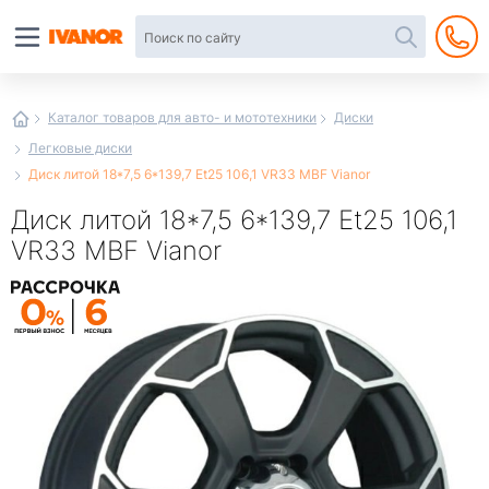
Автотовары
в
интернет-
магазине
Иванор
Каталог товаров для авто- и мототехники
Диски
Легковые диски
Диск литой 18*7,5 6*139,7 Et25 106,1 VR33 MBF Vianor
Диск литой 18*7,5 6*139,7 Et25 106,1
VR33 MBF Vianor