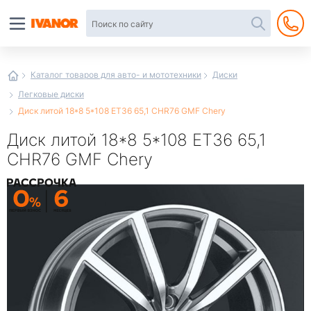
Автотовары
в
интернет-
магазине
Иванор
Каталог товаров для авто- и мототехники
Диски
Легковые диски
Диск литой 18*8 5*108 ET36 65,1 CHR76 GMF Chery
Диск литой 18*8 5*108 ET36 65,1
CHR76 GMF Chery