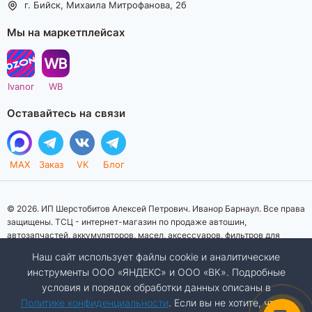
г. Бийск, Михаила Митрофанова, 2б
Мы на маркетплейсах
Ivanor
WB
Оставайтесь на связи
MAX
Заказ
VK
Блог
© 2026. ИП Шерстобитов Алексей Петрович. Иванор Барнаул. Все права
защищены. ТСЦ - интернет-магазин по продаже автошин,
автозапчастей, аккумуляторов, масел, аксессуаров, фильтров для
автомобилей. Данный интернет-сайт носит исключительно
Наш сайт использует файлы cookie и аналитические
информационный характер. Представленная информация о товарах, их
инструменты ООО «ЯНДЕКС» и ООО «ВК». Подробные
стоимости, характеристик, фото, наличия на складе ни при каких
условия и порядок обработки данных описаны в
условиях не является публичной офертой, определяемой положениями
Статьи 437 (2) Гражданского кодекса Российской Федерации.
Политике конфиденциальности
. Если вы не хотите, чтобы