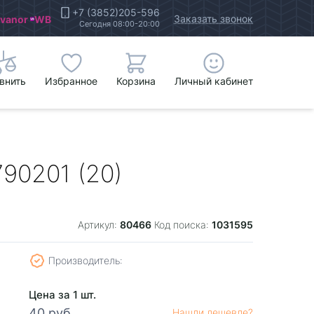
+7 (3852)205-596
Заказать звонок
Ivanor
WB
Сегодня 08:00-20:00
внить
Избранное
Корзина
Личный кабинет
90201 (20)
80466
1031595
Артикул:
Код поиска:
Производитель:
Цена за 1 шт.
40 руб.
Нашли дешевле?