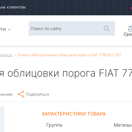
ым клиентам
уги
Сра
Клипсы
Клипса 466 крепления облицовки порога FIAT 7790201 (20)
 облицовки порога FIAT 77
внению
Поделиться
ХАРАКТЕРИСТИКИ ТОВАРА
Группа
Метизы