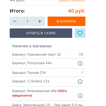
Итого:
40 руб.
В КОРЗИНУ
КУПИТЬ В 1 КЛИК
Наличие в магазинах
Барнаул, Павловский тракт 52
>5
Барнаул, Ползунова 44а
Барнаул, Попова 214
1
Барнаул, С.Поляна 22а
Барнаул, Власихинская 49в
(100%
предоплата)
Бийск, Митрофанова 2б
Под заказ 2-3 дн.