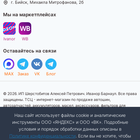
г. Бийск, Михаила Митрофанова, 2б
Мы на маркетплейсах
Ivanor
WB
Оставайтесь на связи
MAX
Заказ
VK
Блог
© 2026. ИП Шерстобитов Алексей Петрович. Иванор Барнаул. Все права
защищены. ТСЦ - интернет-магазин по продаже автошин,
автозапчастей, аккумуляторов, масел, аксессуаров, фильтров для
автомобилей. Данный интернет-сайт носит исключительно
Наш сайт использует файлы cookie и аналитические
информационный характер. Представленная информация о товарах, их
инструменты ООО «ЯНДЕКС» и ООО «ВК». Подробные
стоимости, характеристик, фото, наличия на складе ни при каких
условия и порядок обработки данных описаны в
условиях не является публичной офертой, определяемой положениями
Статьи 437 (2) Гражданского кодекса Российской Федерации.
Политике конфиденциальности
. Если вы не хотите, чтобы