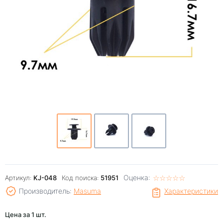
Оценка:
☆
★
☆
★
☆
★
☆
★
☆
★
Артикул:
KJ-048
Код поиска:
51951
Производитель:
Masuma
Характеристики
Цена за 1 шт.