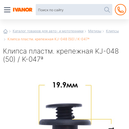
Автотовары
в
интернет-
магазине
Иванор
Каталог товаров для авто- и мототехники
Метизы
Клипсы
Клипса пластм. крепежная KJ-048 (50) / K-047ª
Клипса пластм. крепежная KJ-048
(50) / K-047ª