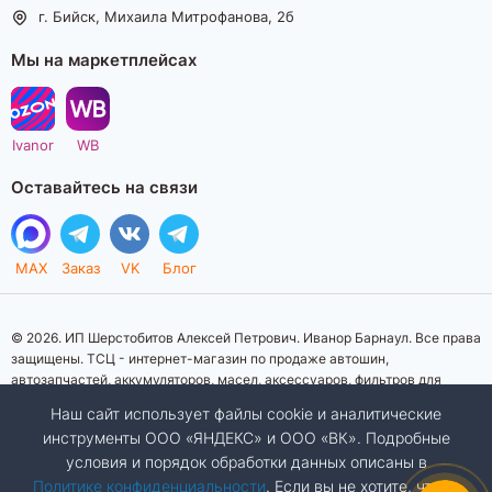
г. Бийск, Михаила Митрофанова, 2б
Мы на маркетплейсах
Ivanor
WB
Оставайтесь на связи
MAX
Заказ
VK
Блог
© 2026. ИП Шерстобитов Алексей Петрович. Иванор Барнаул. Все права
защищены. ТСЦ - интернет-магазин по продаже автошин,
автозапчастей, аккумуляторов, масел, аксессуаров, фильтров для
автомобилей. Данный интернет-сайт носит исключительно
Наш сайт использует файлы cookie и аналитические
информационный характер. Представленная информация о товарах, их
инструменты ООО «ЯНДЕКС» и ООО «ВК». Подробные
стоимости, характеристик, фото, наличия на складе ни при каких
условия и порядок обработки данных описаны в
условиях не является публичной офертой, определяемой положениями
Статьи 437 (2) Гражданского кодекса Российской Федерации.
Политике конфиденциальности
. Если вы не хотите, чтобы