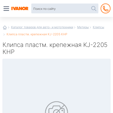
Автотовары
в
интернет-
магазине
Иванор
Каталог товаров для авто- и мототехники
Метизы
Клипсы
Клипса пластм. крепежная KJ-2205 КНР
Клипса пластм. крепежная KJ-2205
КНР