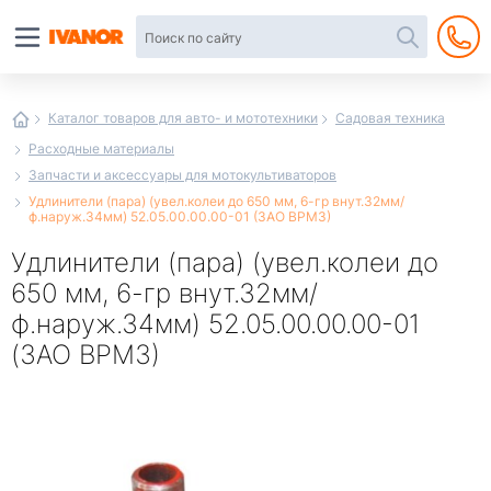
Автотовары
в
интернет-
магазине
Иванор
Каталог товаров для авто- и мототехники
Садовая техника
Расходные материалы
Запчасти и аксессуары для мотокультиваторов
Удлинители (пара) (увел.колеи до 650 мм, 6-гр внут.32мм/
ф.наруж.34мм) 52.05.00.00.00-01 (ЗАО ВРМЗ)
Удлинители (пара) (увел.колеи до
650 мм, 6-гр внут.32мм/
ф.наруж.34мм) 52.05.00.00.00-01
(ЗАО ВРМЗ)