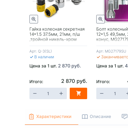
трый просмотр
Быстрый просмотр
екретная
Гайка колесная секретная
Болт колесный
1мм,
14*1.5 37.5мм, 21мм, п/ш
12*1,5 49,5мм,
йной
,тройной никель-хром
конус, MG2717
щ.кольцо
вращ.кольцо Save Car
Арт:
Q-3(SL)
Арт:
MG27179SU
В наличии
Заканчивает
70 руб.
2 870 руб.
4
Цена за 1 шт.
Цена за 1 шт.
870 руб.
2 870 руб.
Итого:
Итого:
-
+
В КОРЗИНУ
-
+
В КОРЗИ
Характеристики
Описание