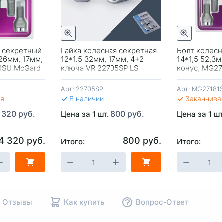
Быстрый просмотр
Быстрый просмотр
 секретный
Гайка колесная секретная
Болт колес
 26мм, 17мм,
12*1.5 32мм, 17мм, 4+2
14*1,5 52,3м
9SU McGard
ключа VR 22705SP LS
конус, MG2
Арт:
22705SP
Арт:
MG27181
ся
В наличии
Заканчива
 320 руб.
800 руб.
Цена за 1 шт.
Цена за 1 ш
4 320 руб.
800 руб.
Итого:
Итого:
НУ
-
+
В КОРЗИНУ
-
+
В КОР
Отзывы
Как купить
Вопрос-Ответ