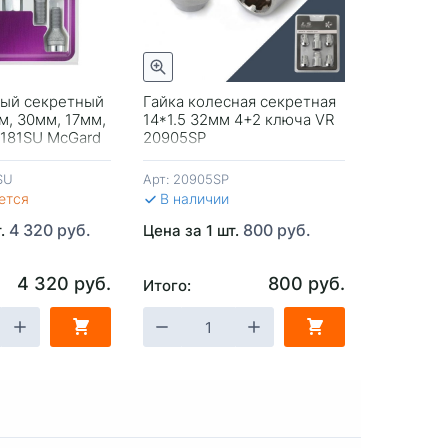
Быстрый просмотр
Быстрый просмотр
ный секретный
Гайка колесная секретная
Болт кол
м, 30мм, 17мм,
14*1.5 32мм 4+2 ключа VR
12*1,25 5
7181SU McGard
20905SP
конус, 1
SU
Арт:
20905SP
Арт:
S0329
ется
В наличии
Заканч
4 320 руб.
800 руб.
т.
Цена за 1 шт.
Цена за 1
4 320 руб.
800 руб.
Итого:
Итого:
ЗИНУ
-
+
В КОРЗИНУ
-
+
В 