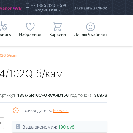
+7 (3852)205-596
Заказать звонок
Ivanor
WB
Сегодня 08:00-20:00
внить
Избранное
Корзина
Личный кабинет
102Q б/кам
04/102Q б/кам
185/75R16CFORVARD156
36976
Артикул:
Код поиска:
Производитель:
Forward
Ваша экономия:
190 руб.