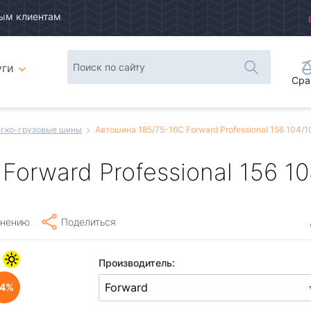
ым клиентам
уги
Сра
гко-грузовые шины
Автошина 185/75-16C Forward Professional 156 104/
Forward Professional 156 1
внению
Поделиться
Производитель:
4