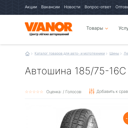
Акции
Вакансии
Новости
Вопрос-ответ
Оптов
Авто
каталог
Авто
интернет
Товары
Усл
магазин
Иванор
Каталог товаров для авто- и мототехники
Шины
Ле
Автошина 185/75-16C 
Добавить к сра
☆
★
☆
★
☆
★
☆
★
☆
★
Оценка:
/ Голосов: