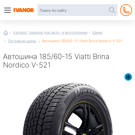
Автотовары
в
интернет-
магазине
Иванор
Каталог товаров для авто- и мототехники
Шины
Легковые шины
Автошина 185/60-15 Viatti Brina Nordico V-521
Автошина 185/60-15 Viatti Brina
Nordico V-521