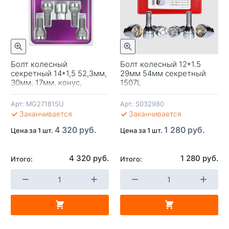
отр
Быстрый просмотр
Болт колесный
Болт колесный 12*1.5
секретный 14*1,5 52,3мм,
29мм 54мм секретный
-
30мм, 17мм, конус,
1507L
MG27181SU McGard
Арт:
MG27181SU
Арт:
S032980
В 
Заканчивается
Заканчивается
4 320 руб.
1 280 руб.
Цена за 1 шт.
Цена за 1 шт.
4 320 руб.
1 280 руб.
Итого:
Итого:
+
-
+
В КОРЗИНУ
В КОРЗИНУ