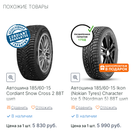
ПОХОЖИЕ ТОВАРЫ
Типоразмер
185/60-15
Тип протектора
Дорожный
Тип шины
Легковые
RunFlat
Нет
Комплектация
Шина
Шип
Нешипованная
Гарантия
1 год
Автошина 185/60-15
Автошина 185/60-15 Ikon
Страна изготовителя
Россия
Cordiant Snow Cross 2 88T
(Nokian Tyres) Character
шип
Ice 5 (Nordman 5) 88T шип
Сравнить
Отложить
Сравнить
Отложить
В наличии
В наличии
5 830 руб.
5 990 руб.
Цена за 1 шт.
Цена за 1 шт.