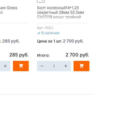
шин Grass
Болт колесный14*1,25
Очистите
мл
секретный 28мм 55.5мм
шин Vort
CH17/19 конус тройной
Black Ro
никель-хром вращ.кольцо
Арт:
X(SL)
Арт:
15270
В наличии
В налич
285 руб.
2 700 руб.
т.
Цена за 1 шт.
Цена за 1
285 руб.
2 700 руб.
Итого:
Итого:
ЗИНУ
-
+
В КОРЗИНУ
-
+
В 