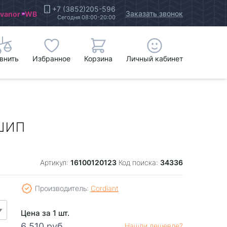
+7 (3852)205-596
Заказать звонок
Ivanor
WB
Сегодня 08:00-20:00
внить
Избранное
Корзина
Личный кабинет
шип
16100120123
34336
Артикул:
Код поиска:
Производитель:
Cordiant
Цена за 1 шт.
6 510 руб.
Нашли дешевле?