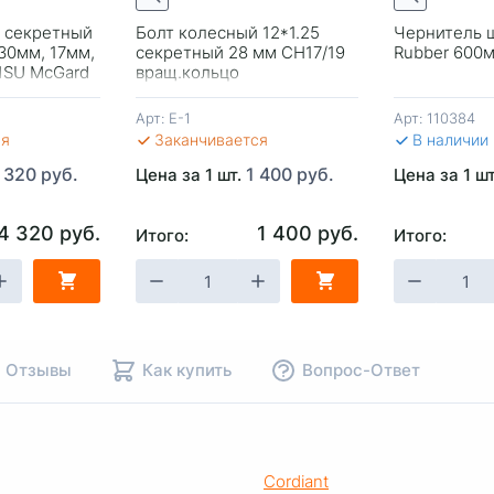
 секретный
Болт колесный 12*1.25
Чернитель 
 30мм, 17мм,
секретный 28 мм CH17/19
Rubber 600
1SU McGard
вращ.кольцо
Арт:
E-1
Арт:
110384
ся
Заканчивается
В наличии
 320 руб.
1 400 руб.
Цена за 1 шт.
Цена за 1 ш
4 320 руб.
1 400 руб.
Итого:
Итого:
НУ
-
+
В КОРЗИНУ
-
+
В КОР
Отзывы
Как купить
Вопрос-Ответ
Cordiant