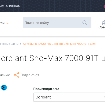
ым клиентам
уги
Сра
гковые шины
Автошина 195/65-15 Cordiant Sno-Max 7000 91T шип
ordiant Sno-Max 7000 91T 
внению
Поделиться
Производитель: