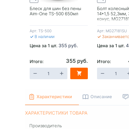
*1.5 29мм
Блеск для шин без пены
Болт колесный
1507L
Aim-One TS-500 650мл
14*1,5 52,3мм,
конус, MG2718
Арт:
TS-500
Арт:
MG27181SU
В наличии
Заканчивает
80 руб.
355 руб.
4
Цена за 1 шт.
Цена за 1 шт.
280 руб.
355 руб.
Итого:
Итого:
-
+
В КОРЗИНУ
-
+
В КОРЗИ
Характеристики
Описание
ХАРАКТЕРИСТИКИ ТОВАРА
Производитель