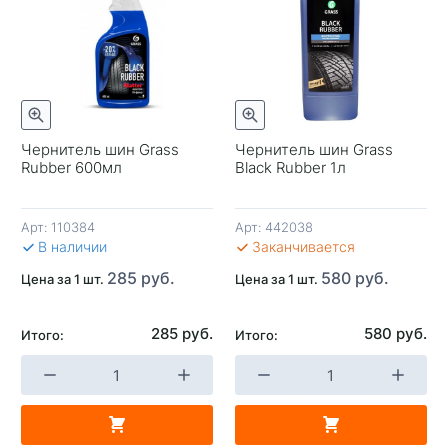
отр
Быстрый просмотр
Чернитель шин Grass
Чернитель шин Grass
Rubber 600мл
Black Rubber 1л
-
Арт:
110384
Арт:
442038
В 
В наличии
Заканчивается
285 руб.
580 руб.
Цена за 1 шт.
Цена за 1 шт.
285 руб.
580 руб.
Итого:
Итого:
+
-
+
В КОРЗИНУ
В КОРЗИНУ