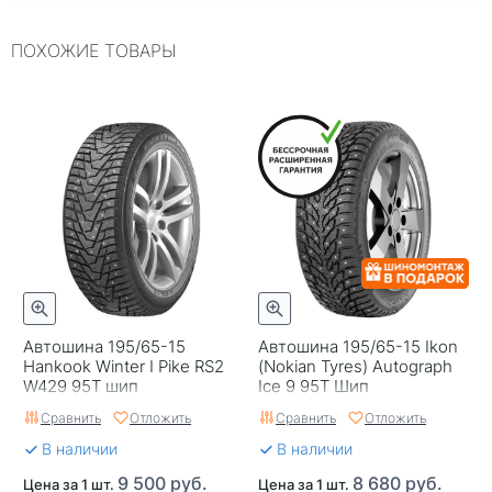
Индекс нагрузки
95
ПОХОЖИЕ ТОВАРЫ
Типоразмер
195/65-15
Тип протектора
Дорожный
Тип шины
Легковые
RunFlat
Нет
Комплектация
Шина
Гарантия
Безусловная гарантия
Gislaved
Страна изготовителя
Россия
Автошина 195/65-15
Автошина 195/65-15 Ikon
Hankook Winter I Pike RS2
(Nokian Tyres) Autograph
W429 95T шип
Ice 9 95T Шип
Сравнить
Отложить
Сравнить
Отложить
В наличии
В наличии
9 500 руб.
8 680 руб.
Цена за 1 шт.
Цена за 1 шт.