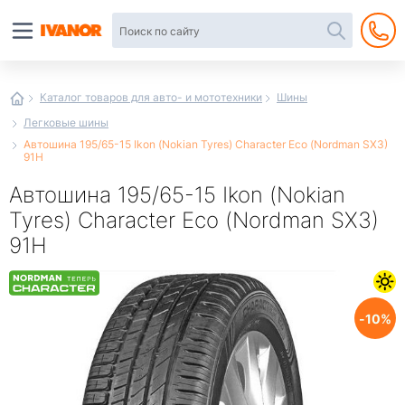
Автотовары
в
интернет-
магазине
Иванор
Каталог товаров для авто- и мототехники
Шины
Легковые шины
Автошина 195/65-15 Ikon (Nokian Tyres) Character Eco (Nordman SX3)
91H
Автошина 195/65-15 Ikon (Nokian
Tyres) Character Eco (Nordman SX3)
91H
10