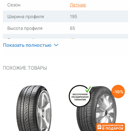
Сезон
Летние
Ширина профиля
195
Высота профиля
65
Посадочный диаметр
15
Показать полностью
Индекс скорости
H
Индекс нагрузки
91
ПОХОЖИЕ ТОВАРЫ
Типоразмер
195/65-15
Тип протектора
Дорожный
10
Тип шины
Легковые
RunFlat
Нет
Комплектация
Шина