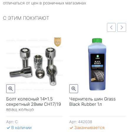
отличаться от цен в розничных магазинах
С ЭТИМ ПОКУПАЮТ
Быстрый просмотр
отр
Быстрый просмотр
Болт колесный 14*1.5
Чернитель шин Grass
секретный 28мм CH17/19
Black Rubber 1л
-
вращ.кольцо
Арт:
С
Арт:
442038
В 
В наличии
Заканчивается