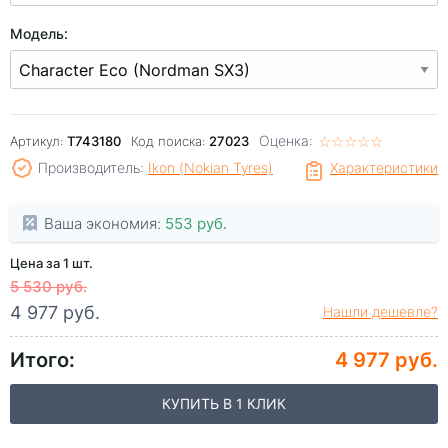
Модель:
Оценка:
☆
★
☆
★
☆
★
☆
★
☆
★
Артикул:
T743180
Код поиска:
27023
Производитель:
Ikon (Nokian Tyres)
Характеристики
Ваша экономия:
553 руб.
Цена за 1 шт.
5 530 руб.
4 977 руб.
Нашли дешевле?
Итого:
4 977 руб.
КУПИТЬ В 1 КЛИК