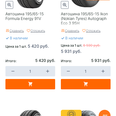
Шип
Нешипованная
Страна изготовителя
Россия
Автошина 195/65-15
Автошина 195/65-15 Ikon
Formula Energy 91V
(Nokian Tyrеs) Autograph
Eco 3 95H
Сравнить
Отложить
Сравнить
Отложить
В наличии
В наличии
Цена за 1 шт.
6 590 руб.
5 420 руб.
Цена за 1 шт.
5 931 руб.
5 420 руб.
5 931 руб.
Итого:
Итого:
9