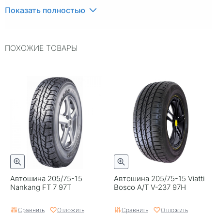
Индекс скорости
T
Показать полностью
Индекс нагрузки
97
ПОХОЖИЕ ТОВАРЫ
Типоразмер
205/75-15
Тип протектора
Дорожный
Тип шины
Легковые
RunFlat
Нет
Комплектация
Шина
Шип
Нешипованная
Гарантия
1 год
Автошина 205/75-15
Автошина 205/75-15 Viatti
Страна изготовителя
Китай
Nankang FT 7 97T
Bosco A/T V-237 97H
Сравнить
Отложить
Сравнить
Отложить