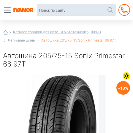
Автотовары
в
интернет-
магазине
Иванор
Каталог товаров для авто- и мототехники
Шины
Легковые шины
Автошина 205/75-15 Sonix Primestar 66 97T
Автошина 205/75-15 Sonix Primestar
66 97T
13