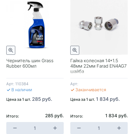
отр
Быстрый просмотр
Чернитель шин Grass
Гайка колесная 14*1.5
Rubber 600мл
48мм 22мм Farad EN4AG7
-
шайба
Арт:
110384
Арт:
В 
В наличии
Заканчивается
285 руб.
1 834 руб.
Цена за 1 шт.
Цена за 1 шт.
285 руб.
1 834 руб.
Итого:
Итого:
+
-
+