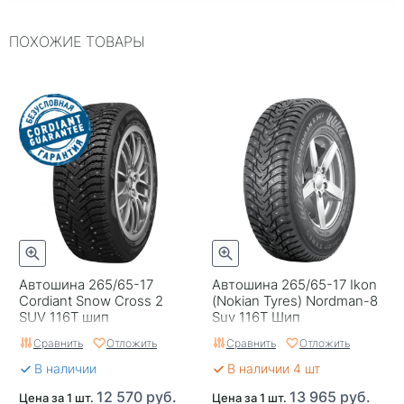
Индекс нагрузки
112
ПОХОЖИЕ ТОВАРЫ
Типоразмер
265/65-17
Тип протектора
Дорожный
Тип шины
Легковые
RunFlat
Нет
Комплектация
Шина
Шип
Шипованная
Гарантия
1 год
Автошина 265/65-17
Автошина 265/65-17 Ikon
Страна изготовителя
Россия
Cordiant Snow Cross 2
(Nokian Tyrеs) Nordman-8
SUV 116T шип
Suv 116T Шип
Сравнить
Отложить
Сравнить
Отложить
В наличии
В наличии 4 шт
12 570 руб.
13 965 руб.
Цена за 1 шт.
Цена за 1 шт.