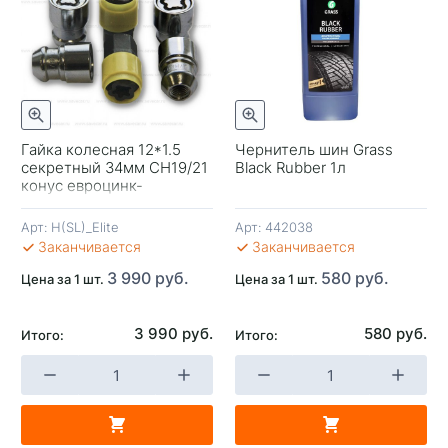
отр
Быстрый просмотр
Гайка колесная 12*1.5
Чернитель шин Grass
секретный 34мм CH19/21
Black Rubber 1л
-
конус евроцинк-
вращ.кольцо Премиум
Арт:
H(SL)_Elite
Арт:
442038
В 
Заканчивается
Заканчивается
3 990 руб.
580 руб.
Цена за 1 шт.
Цена за 1 шт.
3 990 руб.
580 руб.
Итого:
Итого:
+
-
+
В КОРЗИНУ
В КОРЗИНУ