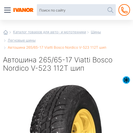
Автотовары
в
интернет-
магазине
Иванор
Каталог товаров для авто- и мототехники
Шины
Легковые шины
Автошина 265/65-17 Viatti Bosco Nordico V-523 112T шип
Автошина 265/65-17 Viatti Bosco
Nordico V-523 112T шип