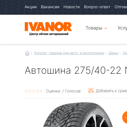
Акции
Вакансии
Новости
Вопрос-ответ
Оптов
Авто
каталог
Авто
интернет
Товары
Усл
магазин
Иванор
Каталог товаров для авто- и мототехники
Шины
Ле
Автошина 275/40-22 No
Добавить к сра
☆
★
☆
★
☆
★
☆
★
☆
★
Оценка:
/ Голосов: