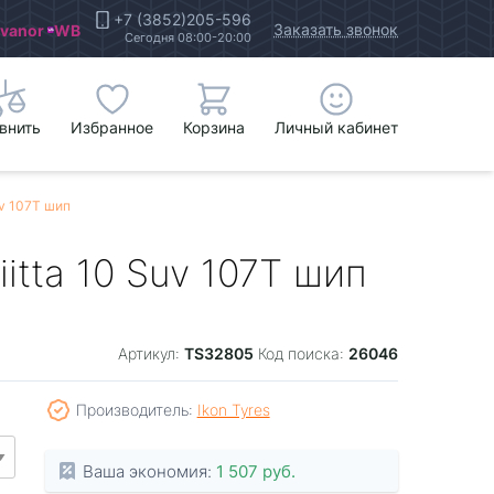
+7 (3852)205-596
Заказать звонок
Ivanor
WB
Сегодня 08:00-20:00
внить
Избранное
Корзина
Личный кабинет
uv 107T шип
itta 10 Suv 107T шип
TS32805
26046
Артикул:
Код поиска:
Производитель:
Ikon Tyres
Ваша экономия:
1 507 руб.