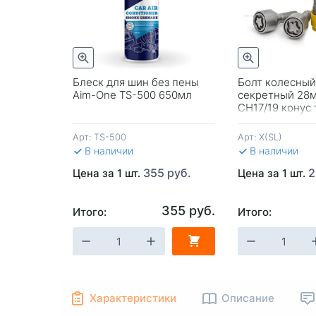
трый просмотр
Быстрый просмотр
итель
Блеск для шин без пены
Болт колесный
 Open
Aim-One TS-500 650мл
секретный 28
 500мл
CH17/19 конус
никель-хром в
Арт:
TS-500
Арт:
X(SL)
В наличии
В наличии
 руб.
355 руб.
2
Цена за 1 шт.
Цена за 1 шт.
750 руб.
355 руб.
Итого:
Итого:
-
+
В КОРЗИНУ
-
+
В КОРЗИ
Характеристики
Описание