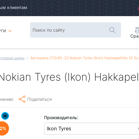
ым клиентам
уги
Сра
гковые шины
Автошина 275/40-22 Nokian Tyres (Ikon) Hakkapeliitta 10 S
kian Tyres (Ikon) Hakkapeli
внению
Поделиться
Производитель:
2