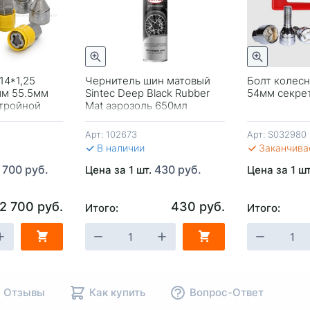
Быстрый просмотр
Быстрый просмотр
14*1,25
Чернитель шин матовый
Болт колесн
мм 55.5мм
Sintec Deep Black Rubber
54мм секре
 тройной
Mat аэрозоль 650мл
ращ.кольцо
Арт:
102673
Арт:
S032980
В наличии
Заканчива
 700 руб.
430 руб.
Цена за 1 шт.
Цена за 1 ш
2 700 руб.
430 руб.
Итого:
Итого:
НУ
-
+
В КОРЗИНУ
-
+
В КОР
Отзывы
Как купить
Вопрос-Ответ