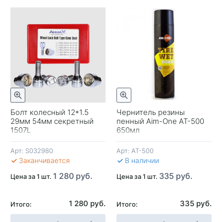
Быстрый просмотр
отр
Быстрый просмотр
Болт колесный 12*1.5
Чернитель резины
29мм 54мм секретный
пенный Aim-One AT-500
-
1507L
650мл
Арт:
S032980
Арт:
AT-500
В 
Заканчивается
В наличии
1 280 руб.
335 руб.
Цена за 1 шт.
Цена за 1 шт.
1 280 руб.
335 руб.
Итого:
Итого: