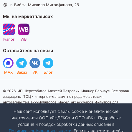
г. Бийск, Михаила Митрофанова, 2б
Мы на маркетплейсах
Ivanor
WB
Оставайтесь на связи
MAX
Заказ
VK
Блог
© 2026. ИП Шерстобитов Алексей Петрович. Иванор Барнаул. Все права
защищены. ТСЦ - интернет-магазин по продаже автошин,
автозапчастей, аккумуляторов, масел, аксессуаров, фильтров для
автомобилей. Данный интернет-сайт носит исключительно
Наш сайт использует файлы cookie и аналитические
информационный характер. Представленная информация о товарах, их
инструменты ООО «ЯНДЕКС» и ООО «ВК». Подробные
стоимости, характеристик, фото, наличия на складе ни при каких
условия и порядок обработки данных описаны в
условиях не является публичной офертой, определяемой положениями
Статьи 437 (2) Гражданского кодекса Российской Федерации.
Политике конфиденциальности
. Если вы не хотите, чтобы