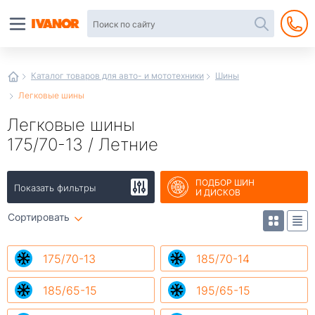
Автотовары
в
интернет-
магазине
Иванор
Каталог товаров для авто- и мототехники
Шины
Легковые шины
Легковые шины
175/70-13 / Летние
ПОДБОР ШИН
Показать фильтры
И ДИСКОВ
Сортировать
175/70-13
185/70-14
185/65-15
195/65-15