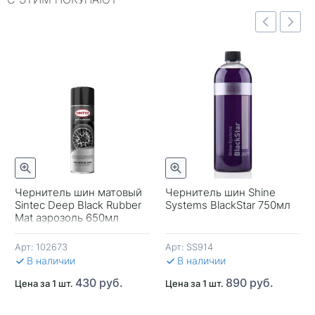
Быстрый просмотр
отр
Быстрый просмотр
Чернитель шин матовый
Чернитель шин Shine
Sintec Deep Black Rubber
Systems BlackStar 750мл
-
Mat аэрозоль 650мл
Арт:
102673
Арт:
SS914
В 
В наличии
В наличии
430 руб.
890 руб.
Цена за 1 шт.
Цена за 1 шт.