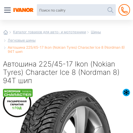
Автотовары
в
интернет-
магазине
Иванор
Каталог товаров для авто- и мототехники
Шины
Легковые шины
Автошина 225/45-17 Ikon (Nokian Tyres) Character Ice 8 (Nordman 8)
94T шип
Автошина 225/45-17 Ikon (Nokian
Tyres) Character Ice 8 (Nordman 8)
94T шип