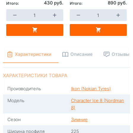
430 руб.
890 руб.
Итого:
Итого:
+
-
+
В КОРЗИНУ
В КОРЗИНУ
Характеристики
Описание
Отзывы
ХАРАКТЕРИСТИКИ ТОВАРА
Производитель
Ikon (Nokian Tyres)
Модель
Character Ice 8 (Nordman
8)
Сезон
Зимние
Ширина профиля
225