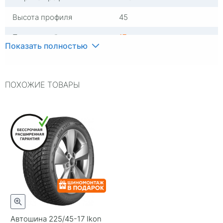
Высота профиля
45
Посадочный диаметр
17
Показать полностью
Индекс скорости
T
Индекс нагрузки
94
ПОХОЖИЕ ТОВАРЫ
Типоразмер
225/45-17
Тип протектора
Дорожный
Тип шины
Легковые
RunFlat
Нет
Комплектация
Шина
Шип
Шипованная
Гарантия
ExtendedGuarantee
Автошина 225/45-17 Ikon