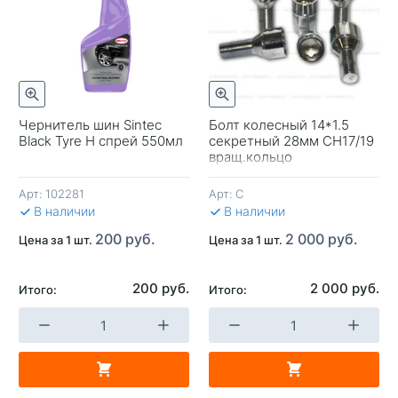
отр
Быстрый просмотр
Чернитель шин Sintec
Болт колесный 14*1.5
Black Tyre H спрей 550мл
секретный 28мм CH17/19
-
вращ.кольцо
Арт:
102281
Арт:
С
В 
В наличии
В наличии
200 руб.
2 000 руб.
Цена за 1 шт.
Цена за 1 шт.
200 руб.
2 000 руб.
Итого:
Итого:
+
-
+
В КОРЗИНУ
В КОРЗИНУ