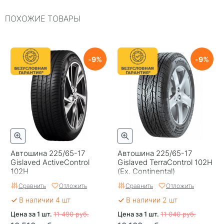
ПОХОЖИЕ ТОВАРЫ
Типоразмер
225/65-17
Тип протектора
Дорожный
Тип шины
Легковые
9
9
RunFlat
Нет
Комплектация
шина
Шип
Нешипованная
Гарантия
1 год
Автошина 225/65-17
Автошина 225/65-17
Страна изготовителя
Китай
Gislaved ActiveControl
Gislaved TerraControl 102H
102H
(Ex. Continental)
Сравнить
Отложить
Сравнить
Отложить
В наличии 4 шт
В наличии 2 шт
Цена за 1 шт.
11 490 руб.
Цена за 1 шт.
11 040 руб.