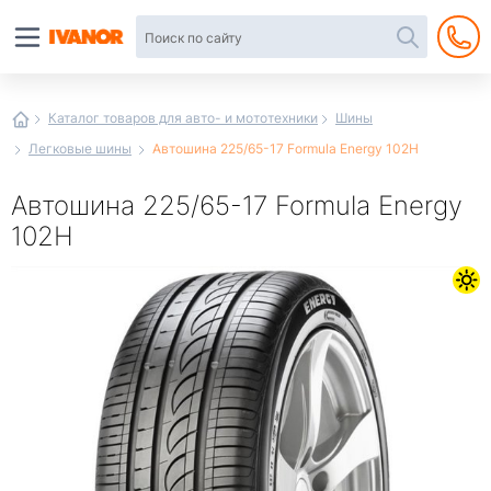
Автотовары
в
интернет-
магазине
Иванор
Каталог товаров для авто- и мототехники
Шины
Легковые шины
Автошина 225/65-17 Formula Energy 102H
Автошина 225/65-17 Formula Energy
102H