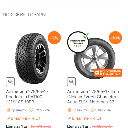
Индекс нагрузки
115
ПОХОЖИЕ ТОВАРЫ
Типоразмер
275/65-17
Тип протектора
Дорожный
Тип шины
Легковые
5
10
RunFlat
Нет
Комплектация
Шина
Шип
Нешипованная
Гарантия
Нет
Автошина 275/65-17
Автошина 275/65-17 Ikon
Страна изготовителя
Тйавань
Roadcruza RA1100
(Nokian Tyrеs) Character
121/118S 10PR
Aqua SUV (Nordman S2
SUV) 115H
Сравнить
Отложить
Сравнить
Отложить
В наличии 4 шт
В наличии 4 шт
Цена за 1 шт.
18 470 руб.
Цена за 1 шт.
15 020 руб.