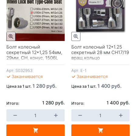
отр
Быстрый просмотр
Болт колесный
Болт колесный 12*1.25
секретный 12*1,25 54мм,
секретный 28 мм CH17/19
-
29мм, CH, конус, 1506L
вращ.кольцо
Anmax
Арт:
S032953
Арт:
E-1
В 
Заканчивается
Заканчивается
1 280 руб.
1 400 руб.
Цена за 1 шт.
Цена за 1 шт.
1 280 руб.
1 400 руб.
Итого:
Итого:
+
-
+
В КОРЗИНУ
В КОРЗИНУ