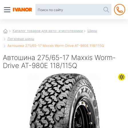
Автотовары
в
интернет-
магазине
Иванор
Каталог товаров для авто- и мототехники
Шины
Легковые шины
Автошина 275/65-17 Maxxis Worm-Drive AT-980E 118/115Q
Автошина 275/65-17 Maxxis Worm-
Drive AT-980E 118/115Q