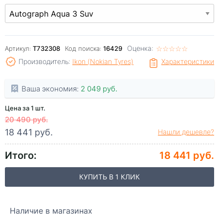
Оценка:
☆
★
☆
★
☆
★
☆
★
☆
★
Артикул:
T732308
Код поиска:
16429
Производитель:
Ikon (Nokian Tyres)
Характеристики
Ваша экономия:
2 049 руб.
Цена за 1 шт.
20 490 руб.
18 441 руб.
Нашли дешевле?
Итого:
18 441 руб.
КУПИТЬ В 1 КЛИК
Наличие в магазинах