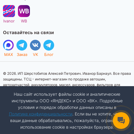
Ivanor
WB
Оставайтесь на связи
MAX
Заказ
VK
Блог
© 2026. ИП Шерстобитов Алексей Петрович. Иванор Барнаул. Все права
защищены. ТСЦ - интернет-магазин по продаже автошин,
автозапчастей, аккумуляторов, масел, аксессуаров, фильтров для
автомобилей. Данный интернет-сайт носит исключительно
Наш сайт использует файлы cookie и аналитические
информационный характер. Представленная информация о товарах, их
инструменты ООО «ЯНДЕКС» и ООО «ВК». Подробные
стоимости, характеристик, фото, наличия на складе ни при каких
условия и порядок обработки данных описаны в
условиях не является публичной офертой, определяемой положениями
Статьи 437 (2) Гражданского кодекса Российской Федерации.
Политике конфиденциальности
. Если вы не хотите, чтобы
Изображения товаров на фотографиях, представленных на сайте, могут
ваши данные обрабатывались, пожалуйста, ограничьте
отличаться от оригиналов. Копирование материалов сайта запрещено.
использование cookie в настройках браузера.