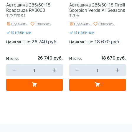
Автошина 285/60-18
Автошина 285/60-18 Pirelli
Гарантия
Hakka Guarantee
Roadcruza RA8000
Scorpion Verde All Seasons
122/119Q
120V
Страна изготовителя
Россия
Сравнить
Отложить
Сравнить
Отложить
В наличии
В наличии
26 740 руб.
18 670 руб.
Цена за 1 шт.
Цена за 1 шт.
26 740 руб.
18 670 руб.
Итого:
Итого: