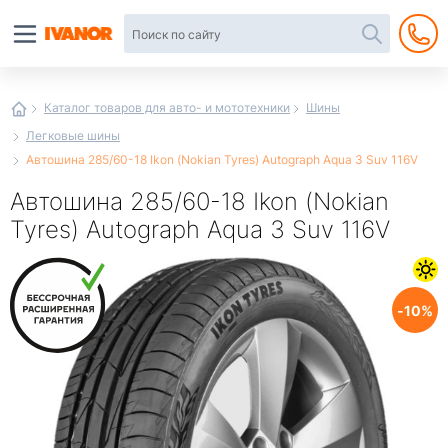
Автотовары
в
интернет-
магазине
Иванор
Каталог товаров для авто- и мототехники
Шины
Легковые шины
Автошина 285/60-18 Ikon (Nokian Tyrеs) Autograph Aqua 3 Suv 116V
Автошина 285/60-18 Ikon (Nokian
Tyrеs) Autograph Aqua 3 Suv 116V
10