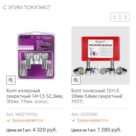
С ЭТИМ ПОКУПАЮТ
Быстрый просмотр
отр
Быстрый просмотр
Болт колесный
Болт колесный 12*1.5
секретный 14*1,5 52,3мм,
29мм 54мм секретный
-
30мм, 17мм, конус,
1507L
MG27181SU McGard
Арт:
MG27181SU
Арт:
S032980
В 
Заканчивается
Заканчивается
4 320 руб.
1 280 руб.
Цена за 1 шт.
Цена за 1 шт.