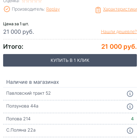
Оценка:
☆
★
☆
★
☆
★
☆
★
☆
★
Производитель:
Replay
Характеристики
Цена за 1 шт.
21 000 руб.
Нашли дешевле?
Итого:
21 000 руб.
КУПИТЬ В 1 КЛИК
Наличие в магазинах
Павловский тракт 52
Ползунова 44а
Попова 214
4
С.Поляна 22а