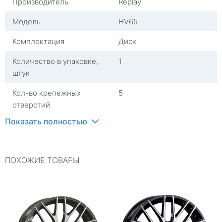
Производитель
Replay
Модель
HV65
Комплектация
Диск
Количество в упаковке,
1
штук
Кол-во крепежных
5
отверстий
Показать полностью
Группа
Диски литые
Материал
Алюминий
ПОХОЖИЕ ТОВАРЫ
Диаметр расположения
114,3
отверстий
Посадочный диаметр
R18
Сверловка
5*114,3