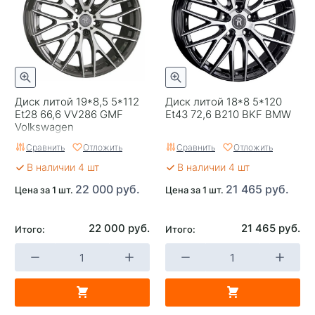
Вылет
37
ЦО
66,6
Ширина (диски)
8
Диск литой 19*8,5 5*112
Диск литой 18*8 5*120
Применяемость
Haval
Et28 66,6 VV286 GMF
Et43 72,6 B210 BKF BMW
Volkswagen
Тип диска
Литые
Сравнить
Отложить
Сравнить
Отложить
Гарантия
1 год
В наличии 4 шт
В наличии 4 шт
Цвет
Серый с полировкой
22 000 руб.
21 465 руб.
Цена за 1 шт.
Цена за 1 шт.
Категория
Легковые
22 000 руб.
21 465 руб.
Итого:
Итого:
Страна изготовителя
Китай
Replica
0
Завод изготовитель
Replay