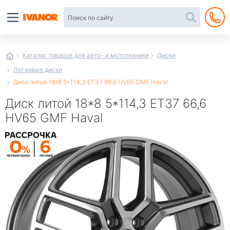
Автотовары
в
интернет-
магазине
Иванор
Каталог товаров для авто- и мототехники
Диски
Легковые диски
Диск литой 18*8 5*114,3 ET37 66,6 HV65 GMF Haval
Диск литой 18*8 5*114,3 ET37 66,6
HV65 GMF Haval