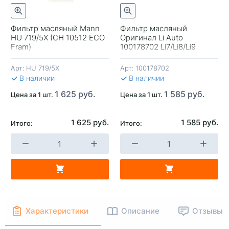
Фильтр масляный Mann
Фильтр масляный
HU 719/5X (CH 10512 ECO
Оригинал Li Auto
+
-
+
-
Fram)
100178702 Li7/Li8/Li9
Арт:
HU 719/5X
Арт:
100178702
В КОРЗИНУ
В КОРЗИНУ
В 
В наличии
В наличии
1 625 руб.
1 585 руб.
Цена за 1 шт.
Цена за 1 шт.
1 625 руб.
1 585 руб.
Итого:
Итого:
Характеристики
Описание
Отзывы