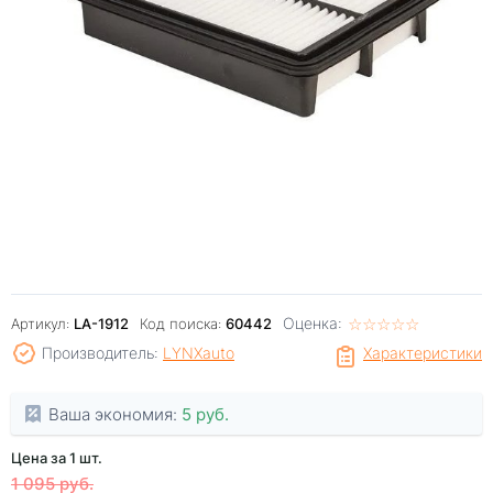
Оценка:
☆
★
☆
★
☆
★
☆
★
☆
★
Артикул:
LA-1912
Код поиска:
60442
Производитель:
LYNXauto
Характеристики
Ваша экономия:
5 руб.
Цена за 1 шт.
1 095 руб.