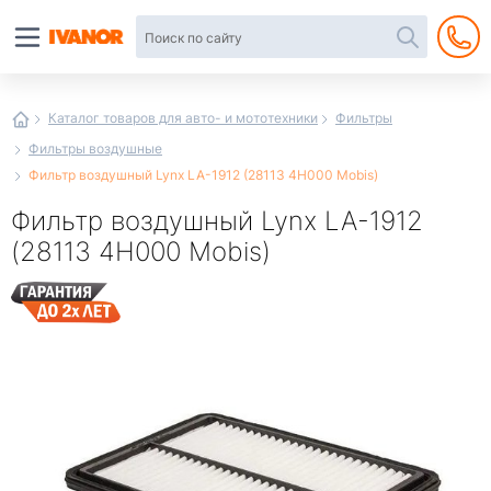
Автотовары
в
интернет-
магазине
Иванор
Каталог товаров для авто- и мототехники
Фильтры
Фильтры воздушные
Фильтр воздушный Lynx LA-1912 (28113 4H000 Mobis)
Фильтр воздушный Lynx LA-1912
(28113 4H000 Mobis)