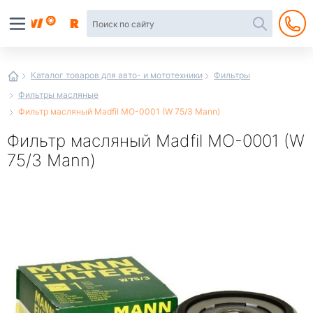
Автотовары
в
интернет-
магазине
Иванор
Каталог товаров для авто- и мототехники
Фильтры
Фильтры масляные
Фильтр масляный Madfil MO-0001 (W 75/3 Mann)
Фильтр масляный Madfil MO-0001 (W
75/3 Mann)