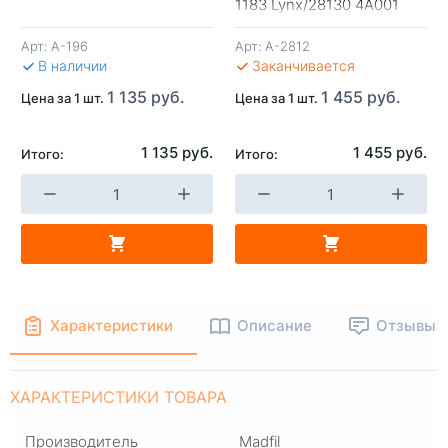
+
-
+
-
1183 Lynx/28130 4A001
Mobis)
Арт:
A-196
Арт:
A-2812
В КОРЗИНУ
В КОРЗИНУ
В 
В наличии
Заканчивается
1 135 руб.
1 455 руб.
Цена за 1 шт.
Цена за 1 шт.
1 135 руб.
1 455 руб.
Итого:
Итого:
Характеристики
Описание
Отзывы
ХАРАКТЕРИСТИКИ ТОВАРА
Производитель
Madfil