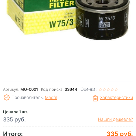
Оценка:
☆
★
☆
★
☆
★
☆
★
☆
★
Артикул:
МО-0001
Код поиска:
33644
Производитель:
Madfil
Характеристики
Цена за 1 шт.
335 руб.
Нашли дешевле?
Итого:
335 руб.