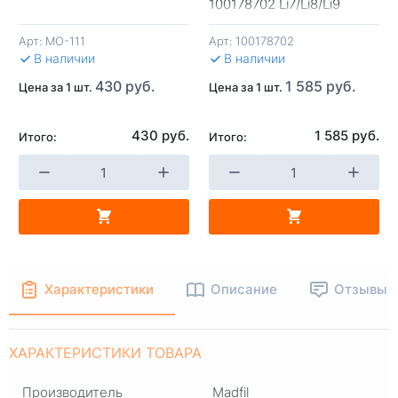
+
-
+
-
100178702 Li7/Li8/Li9
Арт:
MO-111
Арт:
100178702
В КОРЗИНУ
В КОРЗИНУ
В 
В наличии
В наличии
430 руб.
1 585 руб.
Цена за 1 шт.
Цена за 1 шт.
430 руб.
1 585 руб.
Итого:
Итого:
Характеристики
Описание
Отзывы
ХАРАКТЕРИСТИКИ ТОВАРА
Производитель
Madfil