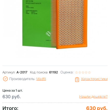
Оценка:
☆
★
☆
★
☆
★
☆
★
☆
★
Артикул:
A-2017
Код поиска:
61192
Производитель:
Madfil
Характеристики
Цена за 1 шт.
630 руб.
Нашли дешевле?
Итого:
630 руб.