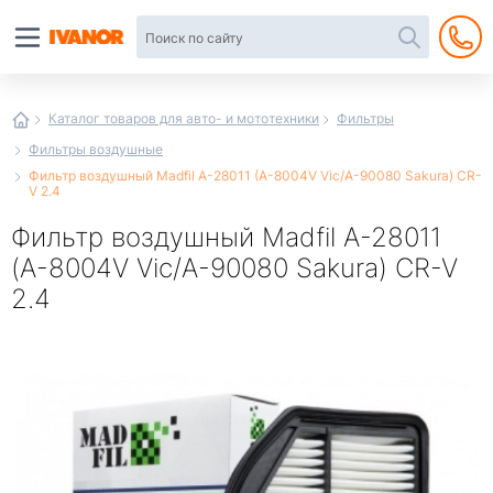
Автотовары
в
интернет-
магазине
Иванор
Каталог товаров для авто- и мототехники
Фильтры
Фильтры воздушные
Фильтр воздушный Madfil A-28011 (A-8004V Vic/A-90080 Sakura) CR-
V 2.4
Фильтр воздушный Madfil A-28011
(A-8004V Vic/A-90080 Sakura) CR-V
2.4