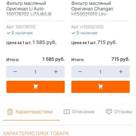
Фильтр масляный
Фильтр масляный
Оригинал Li Auto
Оригинал Changan
+
-
+
-
100178702 Li7/Li8/Li9
H150021010 Uni-
K/V/T/CS55+/CS35/CS35+/C
2л
Арт:
100178702
Арт:
H150021010
В КОРЗИНУ
В КОРЗИНУ
В 
В наличии
В наличии
1 585 руб.
715 руб.
Цена за 1 шт.
Цена за 1 шт.
1 585 руб.
715 руб.
Итого:
Итого:
Характеристики
Описание
Отзывы
ХАРАКТЕРИСТИКИ ТОВАРА