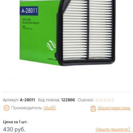
Оценка:
☆
★
☆
★
☆
★
☆
★
☆
★
Артикул:
A-28011
Код поиска:
122866
Производитель:
Madfil
Характеристики
Цена за 1 шт.
430 руб.
Нашли дешевле?