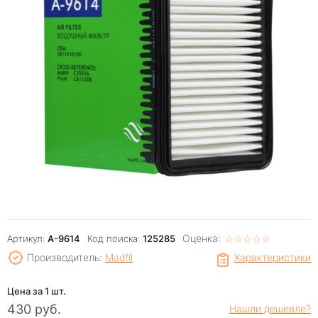
Оценка:
☆
★
☆
★
☆
★
☆
★
☆
★
Артикул:
A-9614
Код поиска:
125285
Производитель:
Madfil
Характеристики
Цена за 1 шт.
430 руб.
Нашли дешевле?