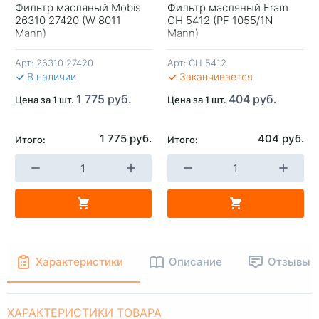
Фильтр масляный Mobis
Фильтр масляный Fram
26310 27420 (W 8011
CH 5412 (PF 1055/1N
+
-
+
-
Mann)
Mann)
Арт:
26310 27420
Арт:
CH 5412
В КОРЗИНУ
В КОРЗИНУ
В 
В наличии
Заканчивается
1 775 руб.
404 руб.
Цена за 1 шт.
Цена за 1 шт.
1 775 руб.
404 руб.
Итого:
Итого:
Характеристики
Описание
Отзывы
ХАРАКТЕРИСТИКИ ТОВАРА