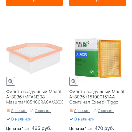
Фильтр воздушный Madfil
Фильтр воздушный Madfil
A-3036 (MFAN208
A-8035 (151000151AA
Masuma/165466RA0A/AX000036
Оригинал Exeed) Tiggo
Оригинал Nissan/MMC)
Pro Max 8/9/Exeed
Сравнить
Отложить
Сравнить
Отложить
RX/Jaecoo J8
В наличии
В наличии
465 руб.
470 руб.
Цена за 1 шт.
Цена за 1 шт.