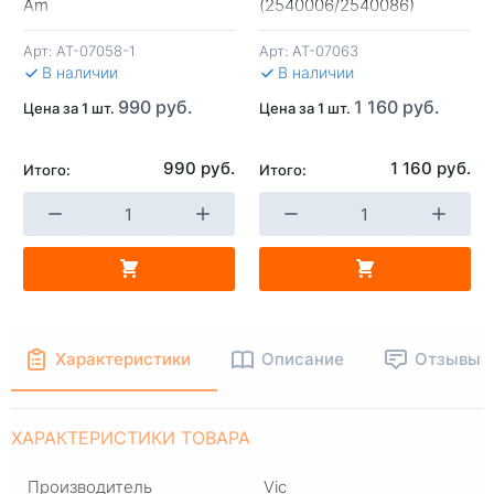
+
-
+
-
Am
(2540006/2540086)
400/500/570/650/800/850/1000
AT-07058-1
Арт:
AT-07058-1
Арт:
AT-07063
В КОРЗИНУ
В КОРЗИНУ
В 
В наличии
В наличии
990 руб.
1 160 руб.
Цена за 1 шт.
Цена за 1 шт.
990 руб.
1 160 руб.
Итого:
Итого:
Характеристики
Описание
Отзывы
ХАРАКТЕРИСТИКИ ТОВАРА
Производитель
Vic