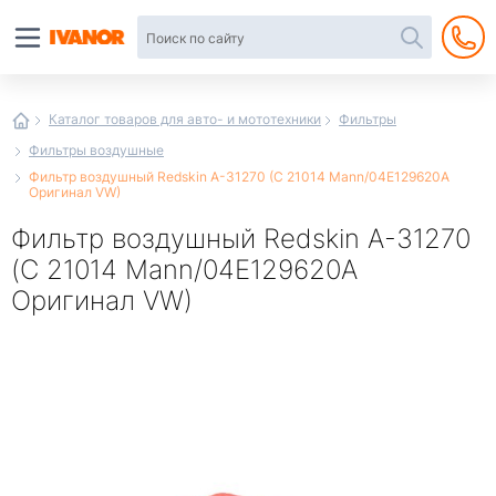
Автотовары
в
интернет-
магазине
Иванор
Каталог товаров для авто- и мототехники
Фильтры
Фильтры воздушные
Фильтр воздушный Redskin A-31270 (C 21014 Mann/04E129620A
Оригинал VW)
Фильтр воздушный Redskin A-31270
(C 21014 Mann/04E129620A
Оригинал VW)