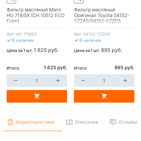
Фильтр масляный Mann
Фильтр масляный
HU 719/5X (CH 10512 ECO
Оригинал Toyota 04152-
+
-
+
-
Fram)
YZZA5/04152-YZZD5
(04152-38010/O-116/O-115
Vic)
Арт:
HU 719/5X
Арт:
04152-YZZA5
В КОРЗИНУ
В КОРЗИНУ
В 
В наличии
В наличии
1 625 руб.
895 руб.
Цена за 1 шт.
Цена за 1 шт.
1 625 руб.
895 руб.
Итого:
Итого:
Характеристики
Описание
Отзывы