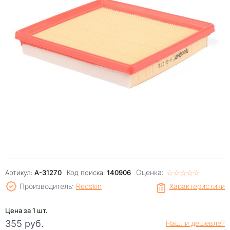
Оценка:
☆
★
☆
★
☆
★
☆
★
☆
★
Артикул:
A-31270
Код поиска:
140906
Производитель:
Redskin
Характеристики
Цена за 1 шт.
355 руб.
Нашли дешевле?