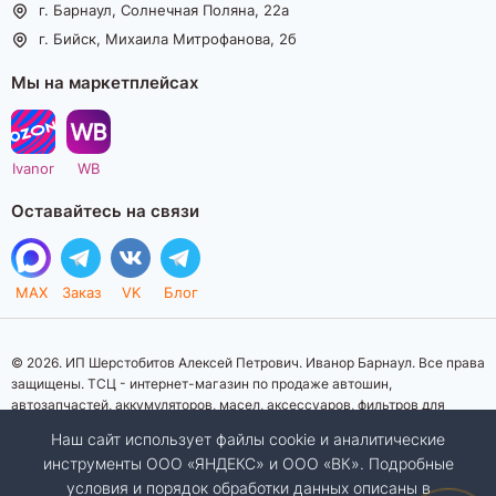
г. Барнаул, Солнечная Поляна, 22а
г. Бийск, Михаила Митрофанова, 2б
Мы на маркетплейсах
Ivanor
WB
Оставайтесь на связи
MAX
Заказ
VK
Блог
© 2026. ИП Шерстобитов Алексей Петрович. Иванор Барнаул. Все права
защищены. ТСЦ - интернет-магазин по продаже автошин,
автозапчастей, аккумуляторов, масел, аксессуаров, фильтров для
автомобилей. Данный интернет-сайт носит исключительно
Наш сайт использует файлы cookie и аналитические
информационный характер. Представленная информация о товарах, их
инструменты ООО «ЯНДЕКС» и ООО «ВК». Подробные
стоимости, характеристик, фото, наличия на складе ни при каких
условия и порядок обработки данных описаны в
условиях не является публичной офертой, определяемой положениями